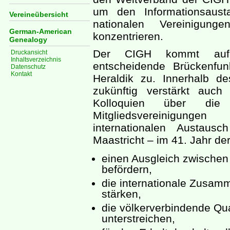
um den Informationsaust
Vereineübersicht
nationalen Vereinigun
German-American
konzentrieren.
Genealogy
Der CIGH kommt auf i
Druckansicht
Inhaltsverzeichnis
entscheidende Brückenfu
Datenschutz
Kontakt
Heraldik zu. Innerhalb d
zukünftig verstärkt auc
Kolloquien über die 
Mitgliedsvereinigunge
internationalen Austaus
Maastricht – im 41. Jahr de
einen Ausgleich zwischen
befördern,
die internationale Zusam
stärken,
die völkerverbindende Qu
unterstreichen,