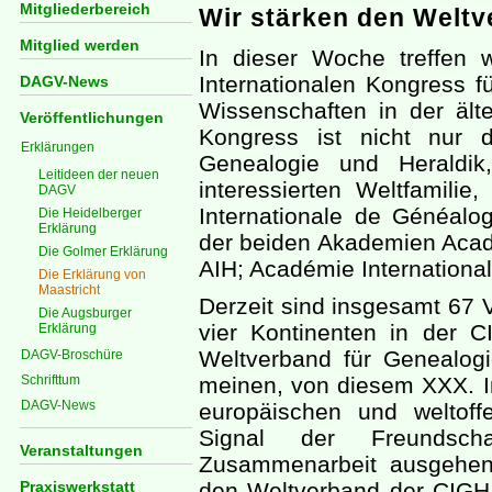
Mitgliederbereich
Wir stärken den Weltv
Mitglied werden
In dieser Woche treffen 
Internationalen Kongress f
DAGV-News
Wissenschaften in der ält
Veröffentlichungen
Kongress ist nicht nur 
Erklärungen
Genealogie und Heraldik
Leitideen der neuen
interessierten Weltfamilie
DAGV
Internationale de Généalo
Die Heidelberger
Erklärung
der beiden Akademien Acadé
Die Golmer Erklärung
AIH; Académie Internationa
Die Erklärung von
Maastricht
Derzeit sind insgesamt 67 
Die Augsburger
vier Kontinenten in der C
Erklärung
Weltverband für Genealogi
DAGV-Broschüre
Schrifttum
meinen, von diesem XXX. In
DAGV-News
europäischen und weltoff
Signal der Freundscha
Veranstaltungen
Zusammenarbeit ausgehen.
Praxiswerkstatt
den Weltverband der CIGH 