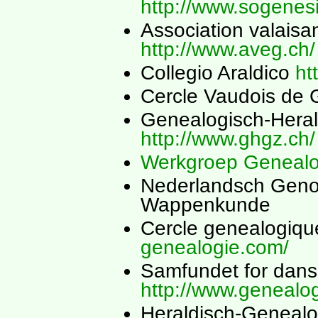
http://www.sogenesi
Association valais
http://www.aveg.ch/
Collegio Araldico
ht
Cercle Vaudois de
Genealogisch-Heral
http://www.ghgz.ch/
Werkgroep Genealo
Nederlandsch Geno
Wappenkunde
Cercle genealogiqu
genealogie.com/
Samfundet for dans
http://www.genealog
Heraldisch-Genealog