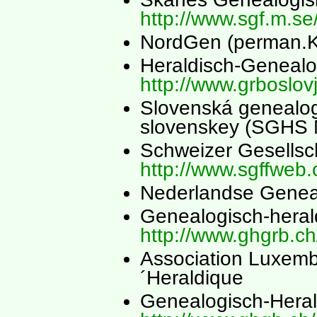
http://www.sgf.m.se
NordGen (perman.K
Heraldisch-Genealo
http://www.grboslovj
Slovenská genealogi
slovenskey (SGHS
Schweizer Gesellsch
http://www.sgffweb.
Nederlandse Genea
Genealogisch-heral
http://www.ghgrb.ch
Association Luxemb
´Heraldique
Genealogisch-Heral