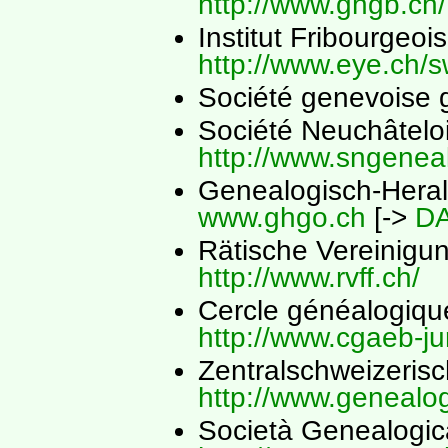
http://www.ghgb.ch/
Institut Fribourgeo
http://www.eye.ch/sw
Société genevoise
Société Neuchâtelo
http://www.sngeneal
Genealogisch-Heral
www.ghgo.ch
[->
DA
Rätische Vereinigun
http://www.rvff.ch/
Cercle généalogiqu
http://www.cgaeb-ju
Zentralschweizerisc
http://www.genealog
Società Genealogica