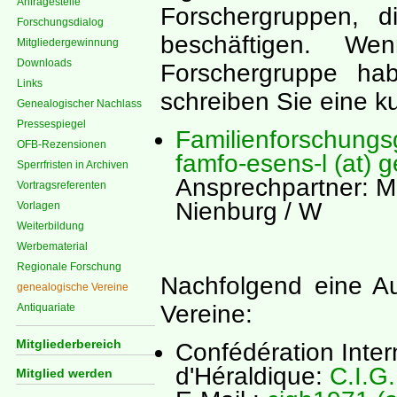
Anfragestelle
Forschergruppen, d
Forschungsdialog
beschäftigen. W
Mitgliedergewinnung
Downloads
Forschergruppe hab
Links
schreiben Sie eine k
Genealogischer Nachlass
Pressespiegel
Familienforschungs
OFB-Rezensionen
famfo-esens-l (at) 
Sperrfristen in Archiven
Ansprechpartner: M
Vortragsreferenten
Nienburg / W
Vorlagen
Weiterbildung
Werbematerial
Regionale Forschung
Nachfolgend eine Au
genealogische Vereine
Vereine:
Antiquariate
Mitgliederbereich
Confédération Inter
d'Héraldique:
C.I.G
Mitglied werden