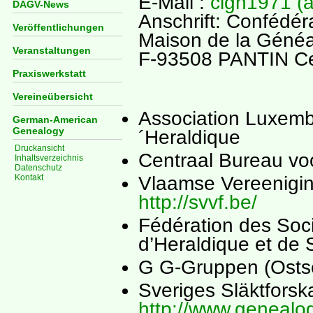
E-Mail :
cigh1971 (a
DAGV-News
Anschrift: Confédér
Veröffentlichungen
Maison de la Généal
Veranstaltungen
F-93508 PANTIN Ce
Praxiswerkstatt
Vereineübersicht
Association Luxemb
German-American
Genealogy
´Heraldique
Druckansicht
Centraal Bureau v
Inhaltsverzeichnis
Datenschutz
Kontakt
Vlaamse Vereenigin
http://svvf.be/
Fédération des Soc
d’Heraldique et de 
G G-Gruppen (Ostse
Sveriges Släktfors
http://www.genealog