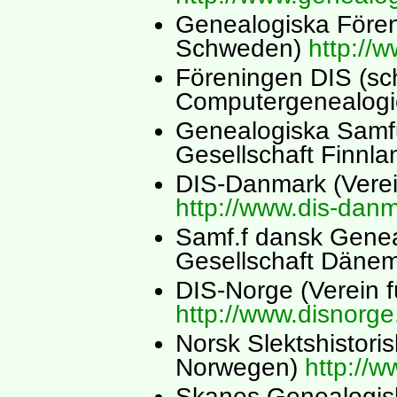
Genealogiska Fören
Schweden)
http://
Föreningen DIS (sc
Computergenealog
Genealogiska Samfu
Gesellschaft Finnl
DIS-Danmark (Vere
http://www.dis-danm
Samf.f dansk Genea
Gesellschaft Däne
DIS-Norge (Verein 
http://www.disnorge
Norsk Slektshistori
Norwegen)
http://w
Skanes Genealogis