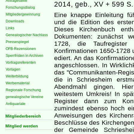
Anfragestelle
2014, geb., XV + 599 S
Forschungsdialog
Eine knappe Einleitung fü
Mitgliedergewinnung
und die Edition des erst
Downloads
Dieses Kirchenbuch enth
Links
Genealogischer Nachlass
Dokumenten: zunächst we
Pressespiegel
1728, die Taufregister
OFB-Rezensionen
Konfirmationen 1650-1728 
Sperrfristen in Archiven
ediert. An das Konfirmation
Vortragsreferenten
angeschlossen. In Wirklich
Vorlagen
das "Communikanten-Registe
Weiterbildung
die in Schriesheim erstma
Werbematerial
Abendmahl gingen. Hie
Regionale Forschung
weitestem Umkreis! In spä
genealogische Vereine
Register dann zum Konfi
Antiquariate
zumindest ebenso hoch ei
Anweisungen des Kirchenra
Mitgliederbereich
Beschlüsse des Kirchengem
Mitglied werden
der Gemeinde Schrieshei