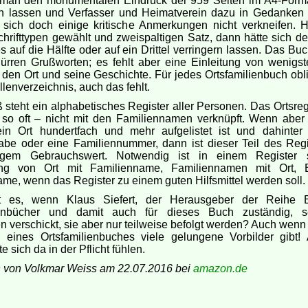
an den monumentalen Eindruck der 959 Seiten im A4-Forma
n lassen und Verfasser und Heimatverein dazu in Gedanken gr
sich doch einige kritische Anmerkungen nicht verkneifen. 
chrifttypen gewählt und zweispaltigen Satz, dann hätte sich d
 auf die Hälfte oder auf ein Drittel verringern lassen. Das Bu
ürren Grußworten; es fehlt aber eine Einleitung von wenigst
 den Ort und seine Geschichte. Für jedes Ortsfamilienbuch obl
llenverzeichnis, auch das fehlt.
steht ein alphabetisches Register aller Personen. Das Ortsregi
r so oft – nicht mit den Familiennamen verknüpft. Wenn aber
ein Ort hundertfach und mehr aufgelistet ist und dahinter
abe oder eine Familiennummer, dann ist dieser Teil des Regi
ngem Gebrauchswert. Notwendig ist in einem Register s
ng von Ort mit Familienname, Familiennamen mit Ort, B
me, wenn das Register zu einem guten Hilfsmittel werden soll.
t es, wenn Klaus Siefert, der Herausgeber der Reihe B
ienbücher und damit auch für dieses Buch zuständig, s
n verschickt, sie aber nur teilweise befolgt werden? Auch wenn 
g eines Ortsfamilienbuches viele gelungene Vorbilder gibt!
te sich da in der Pflicht fühlen.
 von Volkmar Weiss am 22.07.2016 bei
amazon.de