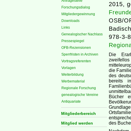
Anfragestelle
2015, g
Forschungsdialog
Freunde
Mitgliedergewinnung
OSB/OF
Downloads
Links
Badisch
Genealogischer Nachlass
978-3-
Pressespiegel
Regiona
OFB-Rezensionen
Die Erarb
Sperrfristen in Archiven
zweifell
Vortragsreferenten
mitteleur
Vorlagen
die Famil
Weiterbildung
des deuts
bereits 
Werbematerial
Familienb
Regionale Forschung
unmittelba
genealogische Vereine
Bücher ei
Antiquariate
Bevölkeru
Grundlag
Ortsfamili
Mitgliederbereich
entspreche
des Buches
Mitglied werden