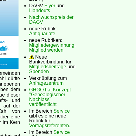
DAGV
Flyer
und
Handouts
Nachwuchspreis der
DAGV
neue Rubrik:
Antiquariate
neue Rubriken:
Mitgliedergewinnung
,
Mitglied werden
Neue
Bankverbindung für
Mitgliedsbeiträge
und
Spenden
Gemeinden
Verknüpfung zum
hl dürfte
Anfragezentrum
riebenen
Neben dem
GHGO hat Konzept
"Genealogischer
ue dieser
Nachlass"
fts- und
veröffentlicht
s auf der
Im Bereich
Service
Zahl von
gibt es eine neue
aber eine
Rubrik für
r im Kern
Vortragsreferenten
.
Im Bereich
Service