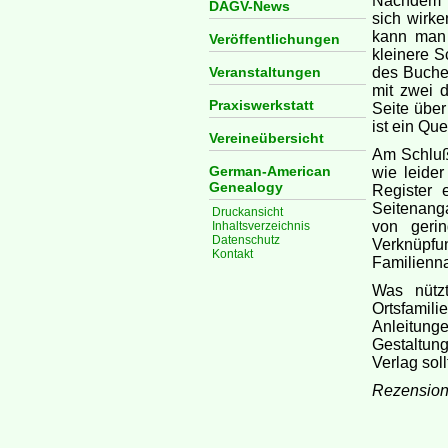
Nachdem m
DAGV-News
sich wirke
kann man 
Veröffentlichungen
kleinere S
Veranstaltungen
des Buches
mit zwei d
Praxiswerkstatt
Seite über
ist ein Que
Vereineübersicht
Am Schluß 
German-American
wie leide
Genealogy
Register 
Seitenang
Druckansicht
von geri
Inhaltsverzeichnis
Datenschutz
Verknüpfu
Kontakt
Familienna
Was nütz
Ortsfamil
Anleitunge
Gestaltun
Verlag soll
Rezension