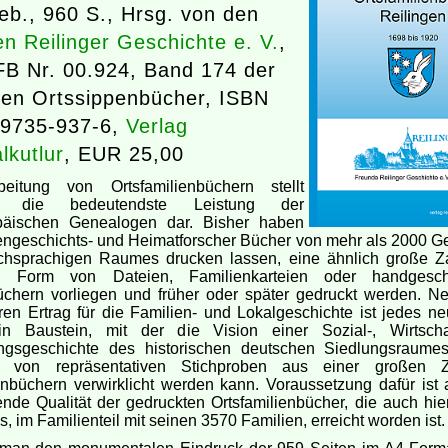
eb., 960 S., Hrsg. von den
n Reilinger Geschichte e. V.
,
B Nr. 00.924, Band 174 der
en Ortssippenbücher, ISBN
89735-937-6,
Verlag
lkutlur
, EUR 25,00
eitung von Ortsfamilienbüchern stellt
os die bedeutendste Leistung der
opäischen Genealogen dar. Bisher haben
iengeschichts- und Heimatforscher Bücher von mehr als 2000 
chsprachigen Raumes drucken lassen, eine ähnlich große Za
in Form von Dateien, Familienkarteien oder handgesch
üchern vorliegen und früher oder später gedruckt werden. 
ren Ertrag für die Familien- und Lokalgeschichte ist jedes ne
n Baustein, mit der die Vision einer Sozial-, Wirtscha
ngsgeschichte des historischen deutschen Siedlungsraume
e von repräsentativen Stichproben aus einer großen 
enbüchern verwirklicht werden kann. Voraussetzung dafür ist 
nde Qualität der gedruckten Ortsfamilienbücher, die auch hie
, im Familienteil mit seinen 3570 Familien, erreicht worden ist.