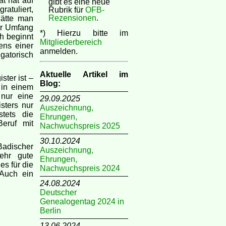
t hat auf
gibt es eine neue
atuliert,
Rubrik für
OFB-
Rezensionen
.
Hätte man
er Umfang
*) Hierzu bitte im
ch beginnt
Mitgliederbereich
ens einer
anmelden.
igatorisch
Aktuelle Artikel im
ster ist –
Blog:
 in einem
 nur eine
29.09.2025
sters nur
Auszeichnung,
tets die
Ehrungen,
eruf mit
Nachwuchspreis 2025
30.10.2024
adischer
Auszeichnung,
ehr gute
Ehrungen,
es für die
Nachwuchspreis 2024
 Auch ein
24.08.2024
Deutscher
Genealogentag 2024 in
Berlin
13.06.2024