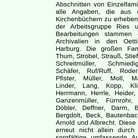
Abschnitten von Einzelfamil
alle Angaben, die aus d
Kirchenbüchern zu erheben
der Arbeitsgruppe Ries 
Bearbeitungen stammen -
Archivalien in den Oett
Harburg. Die großen Fam
Thum, Strobel, Strauß, Stie
Schreitmüller, Schmiedi
Schäfer, Ruf/Ruff, Rode
Pfister, Müller, Moll, M
Linder, Lang, Kopp, Kli
Herrmann, Herrle, Heider,
Ganzenmüller, Fürnrohr,
Döbler, Deffner, Darm, 
Bergdolt, Beck, Bautenbac
Arnold und Albrecht. Diese 
erneut nicht allein durc
sorgfältige umfassende A