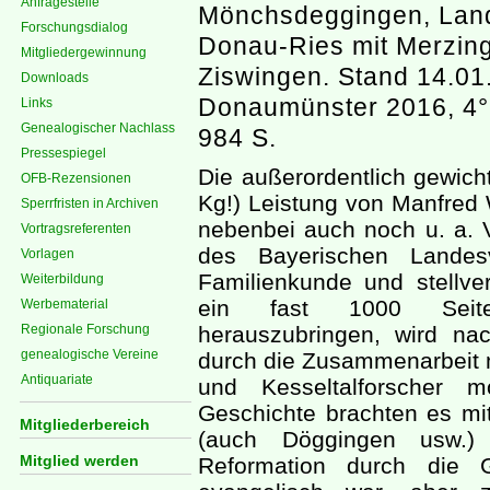
Anfragestelle
Mönchsdeggingen, Lan
Forschungsdialog
Donau-Ries mit Merzin
Mitgliedergewinnung
Ziswingen. Stand 14.01
Downloads
Donaumünster 2016, 4°,
Links
Genealogischer Nachlass
984 S.
Pressespiegel
Die außerordentlich gewicht
OFB-Rezensionen
Kg!) Leistung von Manfred
Sperrfristen in Archiven
nebenbei auch noch u. a. 
Vortragsreferenten
des Bayerischen Landesv
Vorlagen
Familienkunde und stellver
Weiterbildung
ein fast 1000 Seiten
Werbematerial
Regionale Forschung
herauszubringen, wird n
genealogische Vereine
durch die Zusammenarbeit m
Antiquariate
und Kesseltalforscher m
Geschichte brachten es mi
Mitgliederbereich
(auch Döggingen usw.)
Mitglied werden
Reformation durch die G