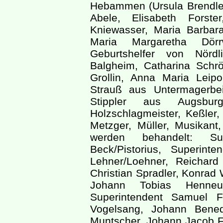
Hebammen (Ursula Brendlei
Abele, Elisabeth Forst
Kniewasser, Maria Barbara
Maria Margaretha Dör
Geburtshelfer von Nördl
Balgheim, Catharina Schrö
Grollin, Anna Maria Leip
Strauß aus Untermagerbei
Stippler aus Augsburg
Holzschlagmeister, Keßler
Metzger, Müller, Musikant, 
werden behandelt: Su
Beck/Pistorius, Superint
Lehner/Loehner, Reichard
Christian Spradler, Konrad
Johann Tobias Henneus
Superintendent Samuel F
Vogelsang, Johann Bened
Muntscher, Johann Jacob F