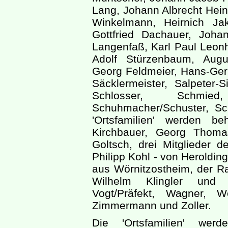
Lang, Johann Albrecht Hein
Winkelmann, Heirnich Ja
Gottfried Dachauer, Joha
Langenfaß, Karl Paul Leon
Adolf Stürzenbaum, Augu
Georg Feldmeier, Hans-Gerh
Säcklermeister, Salpeter-S
Schlosser, Schmied
Schuhmacher/Schuster, Sch
'Ortsfamilien' werden be
Kirchbauer, Georg Thoma
Goltsch, drei Mitglieder d
Philipp Kohl - von Heroldi
aus Wörnitzostheim, der 
Wilhelm Klingler und J
Vogt/Präfekt, Wagner, W
Zimmermann und Zoller.
Die 'Ortsfamilien' werd