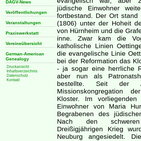
evangelisch war, aber z
DAGV-News
jüdische Einwohner weit
Veröffentlichungen
fortbestand. Der Ort stan
(1806) unter der Hoheit 
Veranstaltungen
von Hürnheim und die Grafe
Praxiswerkstatt
inne. Zwar kam die Vog
Vereineübersicht
katholische Linien Oetting
die evangelische Linie Oet
German-American
Genealogy
bei der Reformation das Kl
Druckansicht
- ja sogar eine herrliche 
Inhaltsverzeichnis
aber nun als Patronatsh
Datenschutz
Kontakt
bestellte. Seit der
Missionskongregation de
Kloster. Im vorliegende
Einwohner von Maria Hur
Begrabenen des jüdischen
Nach den schweren B
Dreißigjährigen Krieg w
Neuburg angesiedelt. Di