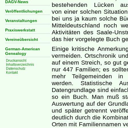
DAGV-News
bestehenden Lücken ausz
von einer solchen Situation
Veröffentlichungen
bei uns ja kaum solche Bü
Veranstaltungen
Mitteldeutschland noch we
Praxiswerkstatt
Aktivitäten des Saale-Unst
das hier vorgelegte Buch ge
Vereineübersicht
Einige kritische Anmerkung
German-American
Genealogy
vermeiden. Ortschronik und
Druckansicht
auf einem Streich, so gut g
Inhaltsverzeichnis
nur 447 Familien; es sollt
Datenschutz
Kontakt
mehr Teilgemeinden in
werden. Statistische A
Datengrundlage sind einfac
so ein Buch. Man muß sta
Auswertung auf der Grundl
und später getrennt veröff
deutlich durch die Kombina
Orten mit Familiennamen ve