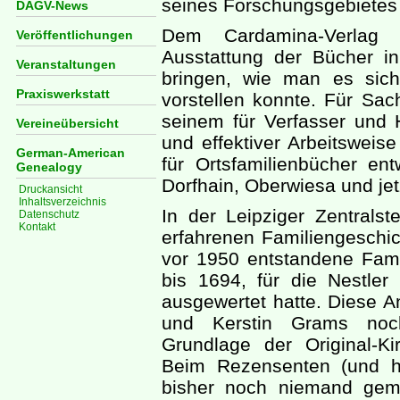
seines Forschungsgebietes
DAGV-News
Dem Cardamina-Verlag 
Veröffentlichungen
Ausstattung der Bücher in
Veranstaltungen
bringen, wie man es sic
Praxiswerkstatt
vorstellen konnte. Für Sac
seinem für Verfasser und 
Vereineübersicht
und effektiver Arbeitsweis
German-American
für Ortsfamilienbücher en
Genealogy
Dorfhain, Oberwiesa und je
Druckansicht
Inhaltsverzeichnis
In der Leipziger Zentrals
Datenschutz
Kontakt
erfahrenen Familiengeschic
vor 1950 entstandene Fami
bis 1694, für die Nestler
ausgewertet hatte. Diese 
und Kerstin Grams noc
Grundlage der Original-Ki
Beim Rezensenten (und h
bisher noch niemand geme