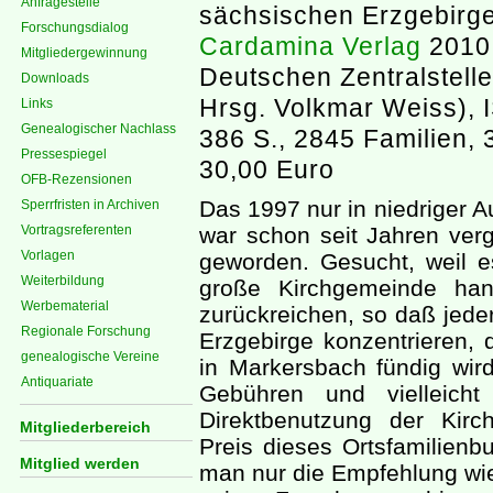
Anfragestelle
sächsischen Erzgebirge
Forschungsdialog
Cardamina Verlag
2010 
Mitgliedergewinnung
Deutschen Zentralstelle
Downloads
Hrsg. Volkmar Weiss),
Links
Genealogischer Nachlass
386 S., 2845 Familien, 
Pressespiegel
30,00 Euro
OFB-Rezensionen
Das 1997 nur in niedriger A
Sperrfristen in Archiven
Vortragsreferenten
war schon seit Jahren vergr
Vorlagen
geworden. Gesucht, weil 
Weiterbildung
große Kirchgemeinde han
Werbematerial
zurückreichen, so daß jede
Regionale Forschung
Erzgebirge konzentrieren,
genealogische Vereine
in Markersbach fündig wi
Antiquariate
Gebühren und vielleicht
Direktbenutzung der Kir
Mitgliederbereich
Preis dieses Ortsfamilienb
Mitglied werden
man nur die Empfehlung wie