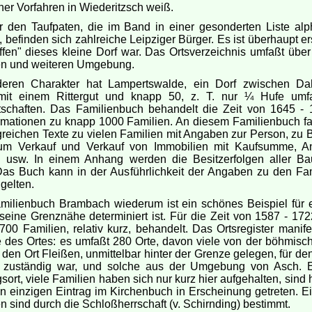
ner Vorfahren in Wiederitzsch weiß.
r den Taufpaten, die im Band in einer gesonderten Liste alp
d, befinden sich zahlreiche Leipziger Bürger. Es ist überhaupt er
ffen" dieses kleine Dorf war. Das Ortsverzeichnis umfaßt über
en und weiteren Umgebung.
eren Charakter hat Lampertswalde, ein Dorf zwischen Da
mit einem Rittergut und knapp 50, z. T. nur ¼ Hufe umf
tschaften. Das Familienbuch behandelt die Zeit von 1645 -
ormationen zu knapp 1000 Familien. An diesem Familienbuch fa
reichen Texte zu vielen Familien mit Angaben zur Person, zu B
um Verkauf und Verkauf von Immobilien mit Kaufsumme, A
 usw. In einem Anhang werden die Besitzerfolgen aller Ba
Das Buch kann in der Ausführlichkeit der Angaben zu den Fam
 gelten.
milienbuch Brambach wiederum ist ein schönes Beispiel für e
seine Grenznähe determiniert ist. Für die Zeit von 1587 - 17
1700 Familien, relativ kurz, behandelt. Das Ortsregister manife
des Ortes: es umfaßt 280 Orte, davon viele von der böhmisch
den Ort Fleißen, unmittelbar hinter der Grenze gelegen, für den
zuständig war, und solche aus der Umgebung von Asch. E
ort, viele Familien haben sich nur kurz hier aufgehalten, sind 
n einzigen Eintrag im Kirchenbuch in Erscheinung getreten. E
n sind durch die Schloßherrschaft (v. Schirnding) bestimmt.