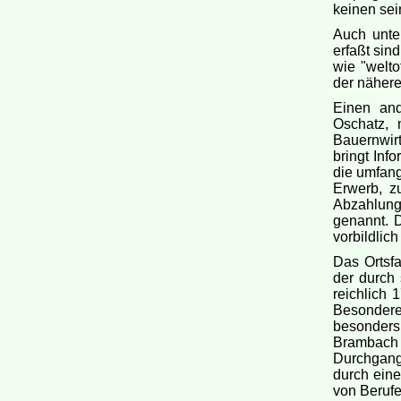
keinen sei
Auch unte
erfaßt sin
wie "welto
der näher
Einen and
Oschatz, 
Bauernwir
bringt Inf
die umfang
Erwerb, z
Abzahlung
genannt. 
vorbildlich
Das Ortsfa
der durch 
reichlich 
Besondere 
besonders 
Brambach 
Durchgangs
durch eine
von Berufe