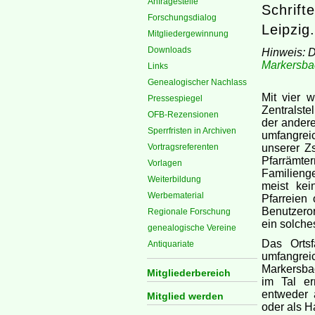
Anfragestelle
Schrift
Forschungsdialog
Leipzig
Mitgliedergewinnung
Downloads
Hinweis: 
Markersba
Links
Genealogischer Nachlass
Mit vier 
Pressespiegel
Zentralste
OFB-Rezensionen
der andere
Sperrfristen in Archiven
umfangrei
Vortragsreferenten
unserer Z
Pfarrämte
Vorlagen
Familienge
Weiterbildung
meist kei
Werbematerial
Pfarreien 
Benutzeror
Regionale Forschung
ein solche
genealogische Vereine
Das Ortsf
Antiquariate
umfangrei
Markersba
Mitgliederbereich
im Tal er
entweder 
Mitglied werden
oder als H