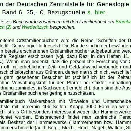
en der Deutschen Zentralstelle für Genealogie 
. Band 6. 25,- €, Bezugsquelle
s. hier
.
Dieses Buch wurde zusammen mit den Familienbüchern
Bramb
ch (2)
und
Wiederitzsch
besprochen.
weiteren Ortsfamilienbüchern wird die Reihe "Schriften der 
lle für Genealogie" fortgesetzt. Die Bände sind in der bewährt
n bereits erschienenen Ortsfamilienbücher aufgebaut und wer
che Register erschlossen (vgl. dazu Rez. in den Heften 11,
s.). Wenn man bedenkt, daß die persönliche Forschung vor O
rn oft mit erheblichem Zeit- und Geldaufwand verbunden un
schichtsforscher aus Gründen, denen man sich nicht verschlie
n gern gesehener Besucher ist (schließlich ist der Zeita
ohne Verwaltungskraft für den Pfarrer bei strikter Einhaltun
dnung zumindest in Sachsen oft erheblich), dann sind die Aus
s Ortsfamilienbuch eher gering einzuschätzen.
amilienbuch Markersbach mit Mittweida und Unterscheibe
chste mit immerhin 406 Seiten. Knapp 3000 Familien werde
ch ist als Ort besonders interessant wegen der Hammerwerke,
richtet wurden. Entsprechend findet man zahlreiche Pers
als Besitzer der Hammerwerke (Hammerherren bzw. Hammer
ammerschmiede (auch Berg-, Blech-, Herd-, Nagel-, Waffen-, St