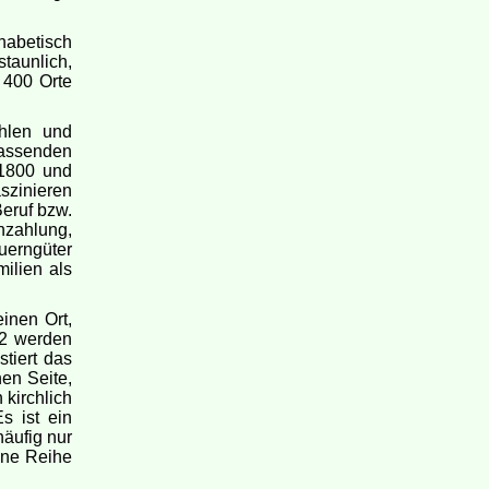
habetisch
staunlich,
 400 Orte
hlen und
assenden
 1800 und
szinieren
eruf bzw.
nzahlung,
uerngüter
ilien als
inen Ort,
22 werden
stiert das
en Seite,
 kirchlich
s ist ein
häufig nur
ine Reihe