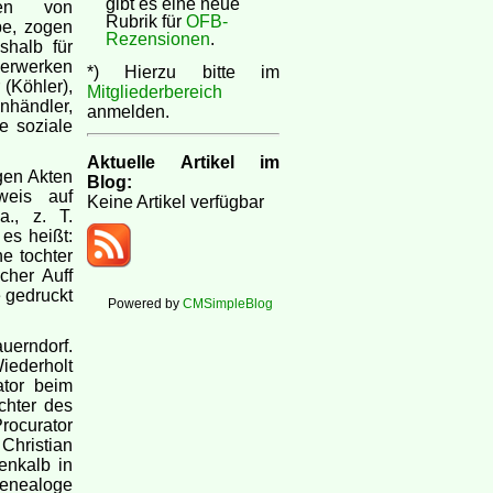
gibt es eine neue
ren von
Rubrik für
OFB-
be, zogen
Rezensionen
.
halb für
merwerken
*) Hierzu bitte im
(Köhler),
Mitgliederbereich
händler,
anmelden.
e soziale
Aktuelle Artikel im
gen Akten
Blog:
weis auf
Keine Artikel verfügbar
a., z. T.
es heißt:
e tochter
cher Auff
 gedruckt
Powered by
CMSimpleBlog
uerndorf.
iederholt
ator beim
chter des
rocurator
Christian
enkalb in
Genealoge