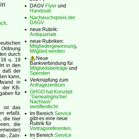
in
DAGV
Flyer
und
Handouts
Nachwuchspreis der
DAGV
ach
,
neue Rubrik:
Antiquariate
neue Rubriken:
Deutschen
Mitgliedergewinnung
,
en Ordnung
Mitglied werden
den durch
Neue
 16 u. 19
Bankverbindung für
rt in den
Mitgliedsbeiträge
und
d daß der
Spenden
ßen kann,
Verknüpfung zum
ufwand in
Anfragezentrum
g der KB-
GHGO hat Konzept
gaben für
"Genealogischer
Nachlass"
veröffentlicht
 ist das
n erfaßt.
Im Bereich
Service
gibt es eine neue
 die hier
Rubrik für
onen, die
Vortragsreferenten
.
meister)
Im Bereich
Service
ab-, Zain-