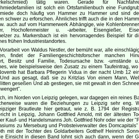
rkelschmied) tätig waren. Gerade für Nachfah
miedefamilien ist solch ein Ortsfamilienbuch eine Fundgru
hmiede doch häufig von Hammer zu Hammer und sind des
 schwer zu erforschen. Ähnliches trifft auch die in den Ham
zw. auch auf vom Hammerwerk Abhängige, wie Kohlenbrenner 
er, Hochofenmeister u. -arbeiter, Eisengießer, Eisen
lzer zu. Markersbach ist ein hervorragendes Beispiel für di
nes frühen Industriestandortes.
Vorarbeit von Waldus Nestler, der bemüht war, alle einschlägi
en, findet der Familiengeschichtsforscher manchen Hin
ort, Besitz und Familie, Todesursache bzw. -umstände u.
hes, wie beispielsweise den Zusatz zu einem Taufeintrag, wo 
Novemb hat Barbara Pflegerin Vidua in der nacht Umb 12 ein
Und aus gesagt, daß sie zu Kritzlas Von einem Mann, Wel
itten geseßen Und ab gestiegen, sie mit gewalt in den Schnee
wengert".
ch, im Norden von Leipzig gelegen, war dagegen ein reines Ba
icherweise waren die Beziehungen zu Leipzig sehr eng. W
ipziger Brautleute hier getraut, wie z. B. 1794 der Registr
icht in Leipzig, Johann Gottfried Arnold, mit der ältesten To
r Kauf- und Handelsmanns Joh. Gottfried Nohr oder wie der "P
siums zu Merseburg und Probsteiverwalter des Domcapitals" 
th mit der Tochter des Goldarbeiters Gotthelf Heinrich Sonn
Die Einsicht in diesen Band lohnt sich auch dann, wenn der 