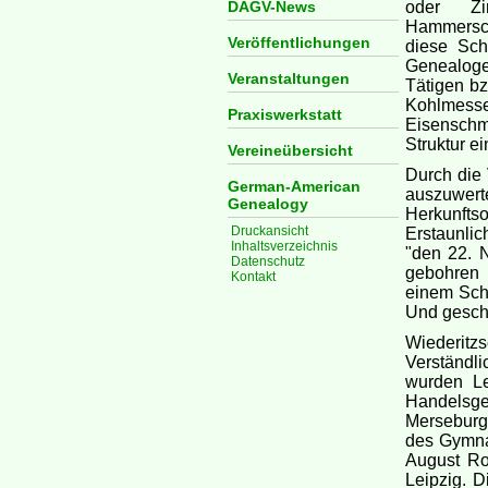
DAGV-News
oder Zi
Hammersch
Veröffentlichungen
diese Sc
Genealogen
Veranstaltungen
Tätigen b
Kohlmess
Praxiswerkstatt
Eisenschme
Struktur ei
Vereineübersicht
Durch die 
German-American
auszuwert
Genealogy
Herkunfts
Druckansicht
Erstaunlic
Inhaltsverzeichnis
"den 22. 
Datenschutz
gebohren 
Kontakt
einem Schl
Und gesch
Wiederitzs
Verständl
wurden Le
Handelsger
Merseburge
des Gymna
August Ro
Leipzig. 