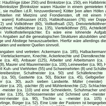
 Häußlinge (über 250) und Brinksitzer (ca. 150), ein Halbbrink
elbrinksitzer [Brinksitzer waren Häusler in einem gemieteten 
, sie mußten i.d.R. hinzuverdienen]; Kötter [von alten Höfen 
fstellen mit Mietzins und Frondiensten, oft mit einem 
 waren]: Kothsassen (410), Halbkothsassen (76); vier Doppe
2) und Vollköthner (60), Vollkothsaß (32), Dreiviertelköthner
lköthner, Halbköthner (ca. 135), Viertelköthner (55), Achtelköt
 Vollkothstellenpächter. Es wäre eine lohnende Aufgab
ten Angaben auf die genealogischen Strukturen abzubilden und
ege und Abstiege herauszuarbeiten. Hierfür wäre allerdings di
akten und weiterer Quellen sinnvoll.
angaben sind vertreten: Ackermann (ca. 185), Halbackermann
 Viertelackermann, Knechte, Ackerknechte und Dienstknechte 
 (ca. 40), Anbauer (125), Arbeiter und Arbeitsmann (ca.
 (8), Maurer und Maurermeister (ca. 100), Leineweber (ca. 90), H
ell Kuh- und Viehhirten (55) und Schweinehirten (8) und Schäfe
ereibesitzer, Schafmeister (ca. 50) und Schäferknechte 
(ca. 50), Gastwirte (ca. 50), Bäcker (ca. 45), Gelbgießer 
r (ca. 30), auch sieben Landwirte. Müller (-meister) (
tzer (ca. 20), -pächter (9) und Mühlenknechte (12). Schlachter
, -meister (ca. 110) und eine Schneiderin, Schuhmacher und
ter (ca. 135), Schlossermeister und Schmied und –meister 
nn/-meister (ca. 90), Tischler u. –meister (ca. 105) 
hrlinge, Bürger (ca. 52). Eine Liste der Pastoren ist beigegeb