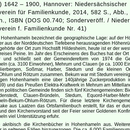
 1642 – 1900, Hannover: Niedersächsischer
erein für Familienkunde, 2014, 582 S., Abb., 
., ISBN (DOS 00.740; Sonderveröff. / Niede
erein f. Familienkunde Nr. 41)
Hohenhameln bezeichnet die geographische Lage: auf der H
ter aus der Norddeutschen Tiefebene herausragenden Höhenrü
r gehörte der Ort zum Hochstift Hildesheim, heute ist er der west
eises Peine. Im Jahr des Erscheinens des Buches hat der Ort 
r und schließt seit der Gemeindereform von 1974 die G
ln (ca. 3100 Einwohner), Mehrum und Clauen (je ca. 1000 Ei
ierbergen, Soßmar, Harber, Stedum und die kleinen Ort
 Ohlum und Rötzum zusammen. Bekum war mit Stedum vereinig
gen Hohenhameln eine über 140jährige Zuckerproduktion 
69) und das Preußen Elektra-Kraftwerk in Mehrum am Mittelland
en politischen Gemeinde finden sich fünf Kirchengemeinden: Bi
denstedt, Clauen-Bründeln, Stedum, Equord-Harber-Me
ln-Bekum-Ohlum-Rötzum. Für diese letztere Kirchengeme
ke aus Laatzen das Ortsfamilienbuch erstellt, für das er durc
d den Kirchenvorstand seit der Feier seiner Goldenen Konfir
n viel Unterstützung erfuhr.
e akribisch die Kirchenbücher in Hohenhameln aus. Weiter
 in seltenen Fällen hinzugezogen. Die ca. 6.000 Familiennum