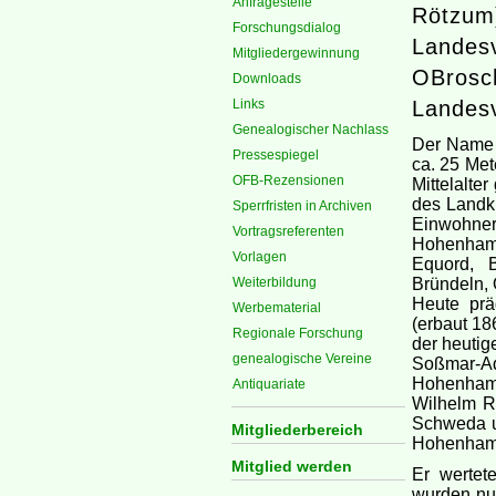
Anfragestelle
Rötzum)
Forschungsdialog
Landesv
Mitgliedergewinnung
OBrosch
Downloads
Links
Landesv
Genealogischer Nachlass
Der Name 
Pressespiegel
ca. 25 Me
OFB-Rezensionen
Mittelalte
des Landkr
Sperrfristen in Archiven
Einwohne
Vortragsreferenten
Hohenhame
Vorlagen
Equord, B
Weiterbildung
Bründeln,
Heute prä
Werbematerial
(erbaut 18
Regionale Forschung
der heutig
genealogische Vereine
Soßmar-A
Hohenhame
Antiquariate
Wilhelm Ra
Schweda un
Mitgliederbereich
Hohenhamel
Mitglied werden
Er wertet
wurden nur