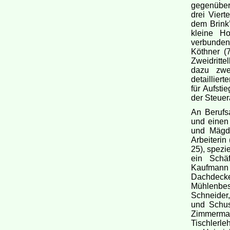
gegenüber:
drei Viert
dem Brink’
kleine Ho
verbunden
Köthner (7
Zweidritte
dazu zwei
detaillier
für Aufsti
der Steuer
An Berufs
und einen
und Mägde
Arbeiterin
25), spezi
ein Schäf
Kaufmann 
Dachdecke
Mühlenbesi
Schneider
und Schus
Zimmerma
Tischlerle