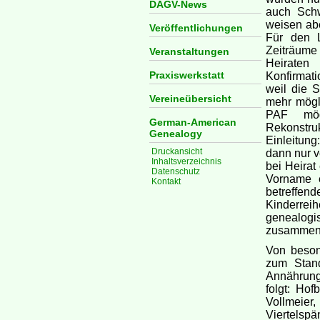
DAGV-News
auch Schw
weisen abe
Veröffentlichungen
Für den L
Zeiträume
Veranstaltungen
Heirate
Praxiswerkstatt
Konfirmati
weil die S
Vereineübersicht
mehr mögl
PAF mögl
German-American
Rekonstruk
Genealogy
Einleitung
Druckansicht
dann nur v
Inhaltsverzeichnis
bei Heirat
Datenschutz
Vorname e
Kontakt
betreffen
Kinderrei
genealogi
zusammenz
Von beson
zum Stan
Annährungs
folgt: Hof
Vollmeier
Viertelsp