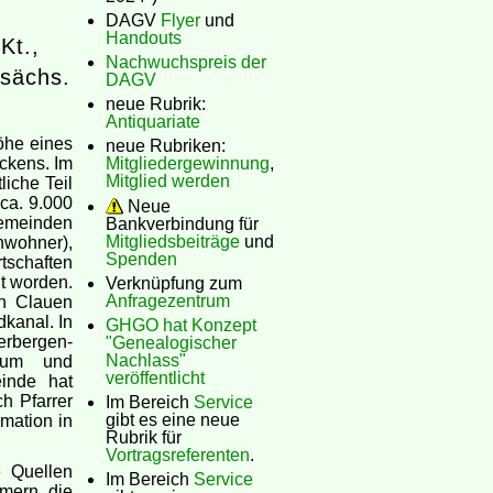
DAGV
Flyer
und
Handouts
Kt.,
Nachwuchspreis der
rsächs.
DAGV
neue Rubrik:
Antiquariate
öhe eines
neue Rubriken:
ckens. Im
Mitgliedergewinnung
,
Mitglied werden
liche Teil
ca. 9.000
Neue
emeinden
Bankverbindung für
Mitgliedsbeiträge
und
nwohner),
Spenden
schaften
t worden.
Verknüpfung zum
Anfragezentrum
in Clauen
kanal. In
GHGO hat Konzept
erbergen-
"Genealogischer
Nachlass"
hrum und
veröffentlicht
inde hat
h Pfarrer
Im Bereich
Service
gibt es eine neue
mation in
Rubrik für
Vortragsreferenten
.
e Quellen
Im Bereich
Service
mern, die