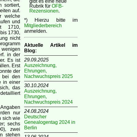
gibt es eine neue
sortiert,
Rubrik für
OFB-
iten auf.
Rezensionen
.
r welche
*) Hierzu bitte im
aufen und
Mitgliederbereich
t 1710,
anmelden.
 bis 1730,
ung nicht
eprogramm
Aktuelle Artikel im
 wenigen
Blog:
rf. in der
29.09.2025
r. Es ist
Auszeichnung,
llen. Erst
Ehrungen,
konnte der
Nachwuchspreis 2025
 bei den
 in einer
30.10.2024
sich, das
Auszeichnung,
ailliert
Ehrungen,
Nachwuchspreis 2024
e Angaben
24.08.2024
rden nur
Deutscher
n sich wie
Genealogentag 2024 in
ter; sechs
Berlin
00), zwei
en stehen
13.06.2024