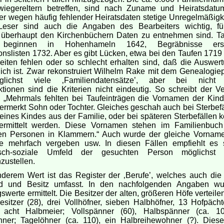
iegereltern betreffen, sind nach Zuname und Heiratsdatum 
r wegen häufig fehlender Heiratsdaten stetige Unregelmäßigke
eser sind auch die Angaben des Bearbeiters wichtig, fü
 überhaupt den Kirchenbüchern Daten zu entnehmen sind. T
n beginnen in Hohenhameln 1642, Begräbnisse ers
onslisten 1732. Aber es gibt Lücken, etwa bei den Taufen 1719
eiten fehlen oder so schlecht erhalten sind, daß die Auswert
ich ist. Zwar rekonstruiert Wilhelm Rake mit dem Genealogi
ichst viele ‚Familiendatensätze’, aber bei nicht
tionen sind die Kriterien nicht eindeutig. So schreibt der Ve
: „Mehrmals fehlten bei Taufeinträgen die Vornamen der Kinde
ermerkt Sohn oder Tochter. Gleiches geschah auch bei Sterbefä
 eines Kindes aus der Familie, oder bei späteren Sterbefällen 
rmittelt werden. Diese Vornamen stehen im Familienbuch
den Personen in Klammern.“ Auch wurde der gleiche Vorname
he mehrfach vergeben usw. In diesen Fällen empfiehlt es 
sch-soziale Umfeld der gesuchten Person möglichst det
ustellen.
derem Wert ist das Register der ‚Berufe’, welches auch di
d und Besitz umfasst. In den nachfolgenden Angaben wu
werte ermittelt. Die Besitzer der alten, größeren Höfe verteile
besitzer (28), drei Vollhöfner, sieben Halbhöfner, 13 Hofpäch
, acht Halbmeier; Vollspänner (60), Halbspänner (ca. 1
änner; Tagelöhner (ca. 110), ein Halbreihewohner (?). Dies