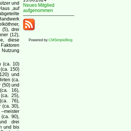
sitzer und
Neues Mitglied
Haus ‚auf
aufgenommen
abgeteilte
Handwerk
lköthner,
 (5), drei
hner (12),
e, diese
Powered by
CMSimpleBlog
 Faktoren
e Nutzung
 (ca. 10)
(ca. 150)
 120) und
irten (ca.
r (50) und
(ca. 16),
(ca. 25),
ca. 76),
 (ca. 30),
 –meister
(ca. 90),
und drei
en und bis