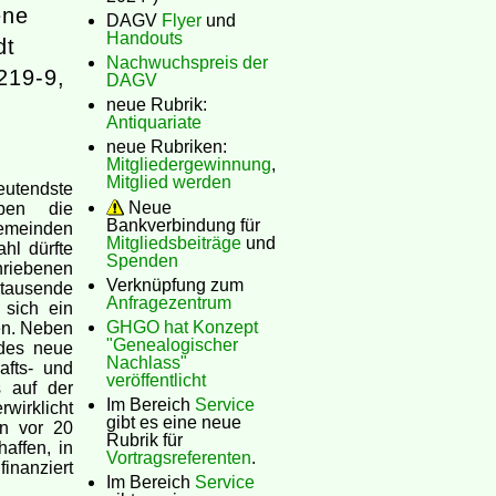
ene
DAGV
Flyer
und
Handouts
dt
Nachwuchspreis der
219-9,
DAGV
neue Rubrik:
Antiquariate
neue Rubriken:
Mitgliedergewinnung
,
Mitglied werden
eutendste
Neue
aben die
Bankverbindung für
Gemeinden
Mitgliedsbeiträge
und
hl dürfte
Spenden
riebenen
Verknüpfung zum
 tausende
Anfragezentrum
 sich ein
GHGO hat Konzept
fen. Neben
"Genealogischer
edes neue
Nachlass"
afts- und
veröffentlicht
s auf der
Im Bereich
Service
wirklicht
gibt es eine neue
on vor 20
Rubrik für
affen, in
Vortragsreferenten
.
inanziert
Im Bereich
Service