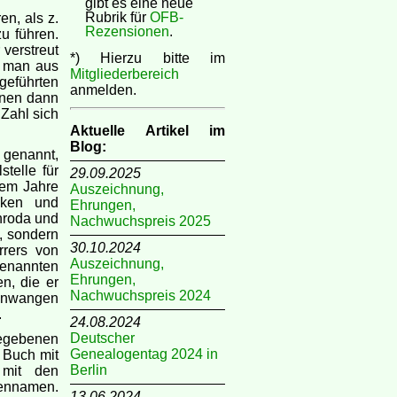
gibt es eine neue
Rubrik für
OFB-
n, als z.
Rezensionen
.
u führen.
 verstreut
*) Hierzu bitte im
e man aus
Mitgliederbereich
eführten
anmelden.
enen dann
 Zahl sich
Aktuelle Artikel im
Blog:
 genannt,
telle für
29.09.2025
dem Jahre
Auszeichnung,
iken und
Ehrungen,
nroda und
Nachwuchspreis 2025
, sondern
30.10.2024
rrers von
Auszeichnung,
 genannten
Ehrungen,
n, die er
Nachwuchspreis 2024
einwangen
.
24.08.2024
Deutscher
egebenen
Genealogentag 2024 in
 Buch mit
Berlin
 mit den
iennamen.
13.06.2024