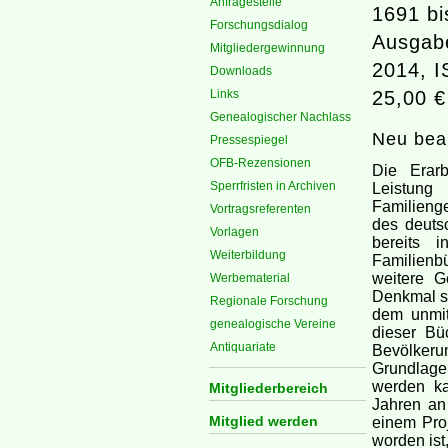
Anfragestelle
1691 bi
Forschungsdialog
Ausgabe
Mitgliedergewinnung
2014, I
Downloads
Links
25,00 €
Genealogischer Nachlass
Neu bear
Pressespiegel
OFB-Rezensionen
Die Erarb
Sperrfristen in Archiven
Leistung
Familieng
Vortragsreferenten
des deuts
Vorlagen
bereits 
Weiterbildung
Familienb
weitere G
Werbematerial
Denkmal se
Regionale Forschung
dem unmit
genealogische Vereine
dieser Büc
Antiquariate
Bevölkeru
Grundlage 
werden ka
Mitgliederbereich
Jahren an 
Mitglied werden
einem Pro
worden ist