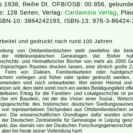
s 1938, Reihe Dt. OFB/OSB: 00.856, gebund
: 128 Seiten, Verlag:
Cardamina Verlag
, Plai
SBN-10: 3864242193, ISBN-13: 978-3-86424-
beitet und gedruckt nach rund 100 Jahren
eitung von Ortsfamilienbüchern stellt zweifellos die bed
 der mitteleuropäischen Genealogen dar. Bisher h
eschichts- und Heimatforscher Bücher von mehr als 2000 
chsprachigen Raumes drucken lassen, eine ähnlich große Za
in Form von Dateien, Familienkarteien oder handgesch
üchern vorliegen und früher oder später gedruckt werden,
emeinden sind noch unbearbeitet. Wer seiner Heimat und
tzen will, dem steht somit noch ein weites Betätigungsfeld of
telbaren Ertrag für die Familien- und Lokalgeschichte ist j
her ein Baustein, mit der die Vision einer Sozial-, Wirtsch
ngsgeschichte des historischen deutschen Siedlungsraume
von repräsentativen Stichproben aus Ortsfamilienbüchern ver
nn. Die wissenschaftlichen Grundlagen dafür wurden sch
der Deutschen Zentralstelle für Genealogie in Leipzig gesch
jekt, das damals von der Deutschen Forschungsgemeinschaft f
, aber bis heute seiner Vollendung harrt.