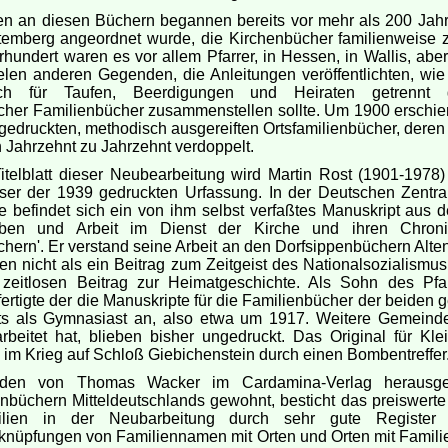
en an diesen Büchern begannen bereits vor mehr als 200 Jahre
temberg angeordnet wurde, die Kirchenbücher familienweise z
rhundert waren es vor allem Pfarrer, in Hessen, in Wallis, aber
elen anderen Gegenden, die Anleitungen veröffentlichten, wi
lich für Taufen, Beerdigungen und Heiraten getrennt g
cher Familienbücher zusammenstellen sollte. Um 1900 erschi
 gedruckten, methodisch ausgereiften Ortsfamilienbücher, deren
n Jahrzehnt zu Jahrzehnt verdoppelt.
telblatt dieser Neubearbeitung wird Martin Rost (1901-1978)
ser der 1939 gedruckten Urfassung. In der Deutschen Zentrals
 befindet sich ein von ihm selbst verfaßtes Manuskript aus 
eben und Arbeit im Dienst der Kirche und ihren Chron
hern'. Er verstand seine Arbeit an den Dorfsippenbüchern Alte
 nicht als ein Beitrag zum Zeitgeist des Nationalsozialismus
 zeitlosen Beitrag zur Heimatgeschichte. Als Sohn des Pfa
fertigte der die Manuskripte für die Familienbücher der beiden
its als Gymnasiast an, also etwa um 1917. Weitere Gemeinde
rbeitet hat, blieben bisher ungedruckt. Das Original für Kl
 im Krieg auf Schloß Giebichenstein durch einen Bombentreffer
den von Thomas Wacker im Cardamina-Verlag herausg
enbüchern Mitteldeutschlands gewohnt, besticht das preiswerte
lien in der Neubarbeitung durch sehr gute Register
knüpfungen von Familiennamen mit Orten und Orten mit Famil