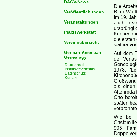
DAGV-News
Die Arbeit
B. in Würt
Veröffentlichungen
Im 19. Jah
Veranstaltungen
auch in vi
ursprüng
Praxiswerkstatt
Kirchenbü
die ersten
Vereineübersicht
seither vo
German-American
Auf dem Ti
Genealogy
der Verfas
Genealogie
Druckansicht
Inhaltsverzeichnis
1978: 'L
Datenschutz
Kirchenbüc
Kontakt
Großwangen
als einen
Altenroda 
Orte bere
später bea
verbrannte
Wie bei 
Ortsfamili
905 Fami
Doppelver