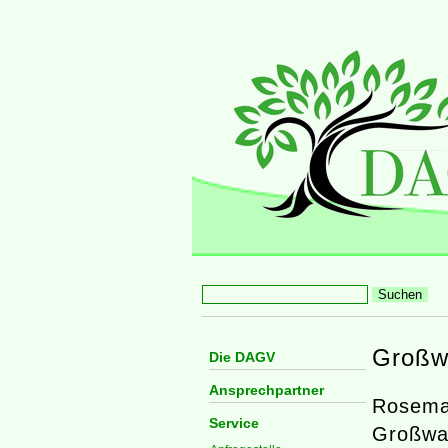
Großw
Die DAGV
Ansprechpartner
Rosema
Service
Großwan