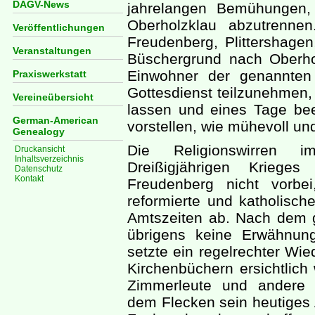
DAGV-News
jahrelangen Bemühungen,
Oberholzklau abzutrenne
Veröffentlichungen
Freudenberg, Plittershag
Veranstaltungen
Büschergrund nach Oberho
Einwohner der genannte
Praxiswerkstatt
Gottesdienst teilzunehmen, 
Vereineübersicht
lassen und eines Tage be
German-American
vorstellen, wie mühevoll un
Genealogy
Die Religionswirren 
Druckansicht
Inhaltsverzeichnis
Dreißigjährigen Kriege
Datenschutz
Kontakt
Freudenberg nicht vorbe
reformierte und katholisch
Amtszeiten ab. Nach dem 
übrigens keine Erwähnung
setzte ein regelrechter Wi
Kirchenbüchern ersichtlich
Zimmerleute und andere 
dem Flecken sein heutiges