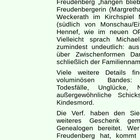
Freudenberg „hängen blieb“
Freudenbergerin (Margreth
Weckerath im Kirchspiel 
(südlich von Monschau/Ei
Hennef, wie im neuen OF
Vielleicht sprach Micha
zumindest undeutlich: a
über Zwischenformen Dan
schließlich der Familienna
Viele weitere Details f
voluminösen Bandes: 
Todesfälle, Unglücke, 
außergewöhnliche Schick
Kindesmord.
Die Verf. haben den Sieg
weiteres Geschenk gem
Genealogen bereitet. We
Freudenberg hat, kommt