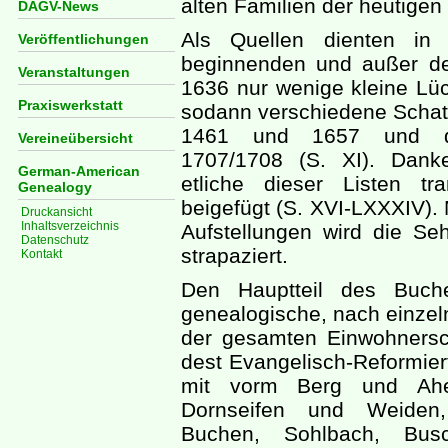
alten Familien der heutigen
DAGV-News
Als Quellen dienten in 
Veröffentlichungen
beginnenden und außer de
Veranstaltungen
1636 nur wenige kleine Lü
Praxiswerkstatt
sodann verschiedene Schat
1461 und 1657 und da
Vereineübersicht
1707/1708 (S. XI). Dank
German-American
etliche dieser Listen tr
Genealogy
beigefügt (S. XVI-LXXXIV). M
Druckansicht
Inhaltsverzeichnis
Aufstellungen wird die Seh
Datenschutz
strapaziert.
Kontakt
Den Hauptteil des Buch
genealogische, nach einzel
der gesamten Einwohnersc
dest Evangelisch-Reformiert
mit vorm Berg und Ahe,
Dornseifen und Weiden,
Buchen, Sohlbach, Bus