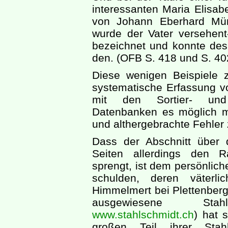
interessanten Maria Elisab
von Johann Eberhard Mün
wurde der Vater versehent
bezeichnet und konnte desha
den. (OFB S. 418 und S. 40
Diese wenigen Beispiele z
systematische Erfassung v
mit den Sortier- und 
Datenbanken es möglich m
und althergebrachte Fehler 
Dass der Abschnitt über 
Seiten allerdings den R
sprengt, ist dem persönlich
schulden, deren väterl
Himmelmert bei Plettenberg
ausgewiesene Stahls
www.stahlschmidt.ch
) hat 
großen Teil ihrer Stah