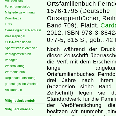
Anfragestelle
Ortsfamilienbuch Fernd
Forschungsdialog
1576-1795 (Deutsche
Mitgliedergewinnung
Ortssippenbücher, Reih
Downloads
Band 709), Plaidt,
Card
Links
Genealogischer Nachlass
2012, ISBN 978-3-8642
Pressespiegel
077-5, 815 S., geb., 42
OFB-Rezensionen
Noch während der Druck
Sperrfristen in Archiven
Vortragsreferenten
dieser Zeitschrift überrasc
Vorlagen
die Verf. mit dem Erschei
Weiterbildung
lange angekündi
Werbematerial
Ortsfamilienbuches Ferndo
Regionale Forschung
drei Jahre nach ihrem 
genealogische Vereine
(Rezension siehe Band 
Antiquariate
Zeitschrift) legen sie 
Standardwerk für die Famili
Mitgliederbereich
der Veröffentlichung di
Mitglied werden
besitzen wir nunmehr „ein