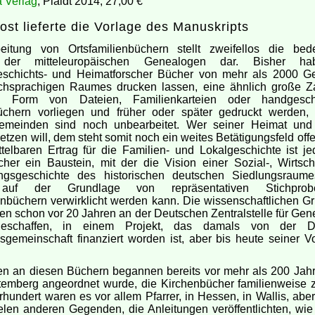
 Verlag
, Plaidt 2014, 27,00 €
ost lieferte die Vorlage des Manuskripts
eitung von Ortsfamilienbüchern stellt zweifellos die bed
 der mitteleuropäischen Genealogen dar. Bisher h
eschichts- und Heimatforscher Bücher von mehr als 2000 
chsprachigen Raumes drucken lassen, eine ähnlich große Za
in Form von Dateien, Familienkarteien oder handgesch
üchern vorliegen und früher oder später gedruckt werden,
emeinden sind noch unbearbeitet. Wer seiner Heimat und
tzen will, dem steht somit noch ein weites Betätigungsfeld of
telbaren Ertrag für die Familien- und Lokalgeschichte ist j
her ein Baustein, mit der die Vision einer Sozial-, Wirtsch
ngsgeschichte des historischen deutschen Siedlungsraum
 auf der Grundlage von repräsentativen Stichpro
enbüchern verwirklicht werden kann. Die wissenschaftlichen G
en schon vor 20 Jahren an der Deutschen Zentralstelle für Gen
geschaffen, in einem Projekt, das damals von der D
gemeinschaft finanziert worden ist, aber bis heute seiner V
en an diesen Büchern begannen bereits vor mehr als 200 Jahre
temberg angeordnet wurde, die Kirchenbücher familienweise z
rhundert waren es vor allem Pfarrer, in Hessen, in Wallis, aber
elen anderen Gegenden, die Anleitungen veröffentlichten, wi