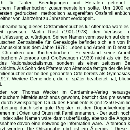
lich für Taufen, Beerdigungen und Heiraten getrennt g
chern Familienbücher zusammenstellen sollte. Um 1900 e
ersten gedruckten, methodisch ausgereiften Ortsfamilienbüch
seither von Jahrzehnt zu Jahrzehnt verdoppelt..
ubearbeitung dieses Ortsfamilienbuches für Altenroda wäre es 
eit gewesen, Martin Rost (1901-1978), den Verfasser 
 Urfassung zu würdigen. Seinen Namen vermisse ich auf dem Ti
tschen Zentralstelle für Genealogie befindet sich ein von i
Manuskript aus dem Jahre 1978: 'Leben und Arbeit im Dienst d
 Chroniken und Kirchenbüchern'. Er verstand seine Arbe
nbüchern Altenroda und Großwangen (1939) nicht als ein Be
 des Nationalsozialismus, sondern als einen zeitlosen Be
hichte. Als Sohn des Pfarrers von Altenroda fertigte der die M
milienbücher der beiden genannten Orte bereits als Gymnasiast
917. Weitere Gemeinden, die er später bearbeitet hat, blieb
.
den von Thomas Wacker im Cardamina-Verlag herausg
enbüchern Mitteldeutschlands gewohnt, besticht das preiswert
durch zweispaltigen Druck des Familienteils (mit 2250 Familie
rbeitung durch sehr gute Register mit den Doppelverknüpf
amen mit Orten und Orten mit Familiennamen. - Der auch noc
 Index aller Namen wäre damit überflüssig, ebenso die Angabe
snahme davon eine notwendige Information wäre. ' Altenroda k
rzt werden. Die Ortsangabe ebd. ist ein Ärgernis. ' Diese k