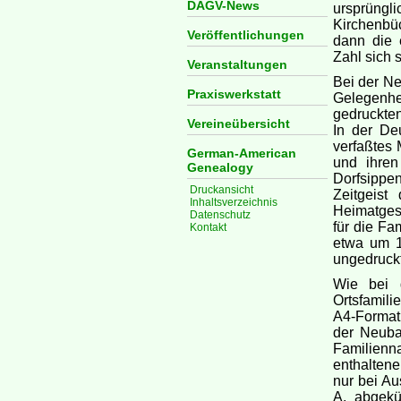
DAGV-News
ursprüng
Kirchenbü
Veröffentlichungen
dann die 
Zahl sich 
Veranstaltungen
Bei der Ne
Praxiswerkstatt
Gelegenh
gedruckten
Vereineübersicht
In der Deu
verfaßtes 
German-American
und ihren
Genealogy
Dorfsippe
Druckansicht
Zeitgeist
Inhaltsverzeichnis
Heimatgesc
Datenschutz
für die Fa
Kontakt
etwa um 1
ungedruckt
Wie bei 
Ortsfamili
A4-Format 
der Neuba
Familienn
enthaltene
nur bei Au
A. abgekü