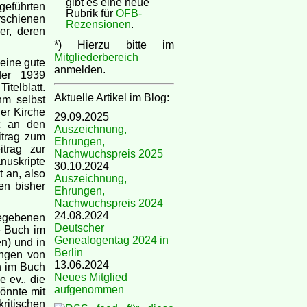
gibt es eine neue
eführten
Rubrik für
OFB-
rschienen
Rezensionen
.
er, deren
*) Hierzu bitte im
Mitgliederbereich
eine gute
anmelden.
der 1939
telblatt.
Aktuelle Artikel im Blog:
hm selbst
er Kirche
29.09.2025
it an den
Auszeichnung,
itrag zum
Ehrungen,
itrag zur
Nachwuchspreis 2025
anuskripte
30.10.2024
 an, also
Auszeichnung,
en bisher
Ehrungen,
Nachwuchspreis 2024
24.08.2024
egebenen
Deutscher
e Buch im
Genealogentag 2024 in
n) und in
Berlin
ungen von
13.06.2024
h im Buch
Neues Mitglied
 ev., die
aufgenommen
önnte mit
ritischen