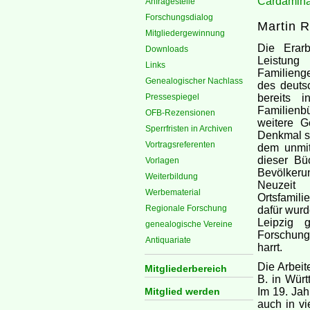
Cardamina
Anfragestelle
Forschungsdialog
Martin R
Mitgliedergewinnung
Die Erarb
Downloads
Leistung
Links
Familieng
Genealogischer Nachlass
des deuts
Pressespiegel
bereits 
Familienb
OFB-Rezensionen
weitere G
Sperrfristen in Archiven
Denkmal se
Vortragsreferenten
dem unmit
dieser Büc
Vorlagen
Bevölkeru
Weiterbildung
Neuzeit
Werbematerial
Ortsfamili
Regionale Forschung
dafür wurd
Leipzig 
genealogische Vereine
Forschungs
Antiquariate
harrt.
Die Arbeit
Mitgliederbereich
B. in Würt
Mitglied werden
Im 19. Jah
auch in vi