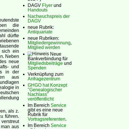
DAGV
Flyer
und
Handouts
Nachwuchspreis der
eutendste
DAGV
aben die
neue Rubrik:
Gemeinden
Antiquariate
hl dürfte
neue Rubriken:
riebenen
Mitgliedergewinnung
,
 tausende
Mitglied werden
 sich ein
Neue
fen. Neben
Bankverbindung für
edes neue
Mitgliedsbeiträge
und
afts- und
Spenden
es in der
Verknüpfung zum
ben aus
Anfragezentrum
rundlagen
GHGO hat Konzept
ealogie in
"Genealogischer
eutschen
Nachlass"
ollendung
veröffentlicht
Im Bereich
Service
gibt es eine neue
n, als z.
Rubrik für
u führen.
Vortragsreferenten
.
 verstreut
Im Bereich
Service
e man aus