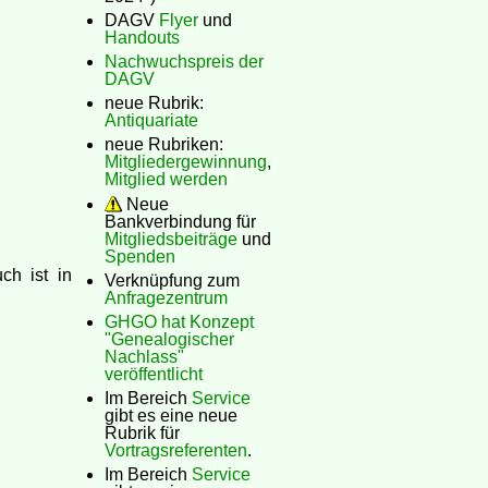
DAGV
Flyer
und
Handouts
Nachwuchspreis der
DAGV
neue Rubrik:
Antiquariate
neue Rubriken:
Mitgliedergewinnung
,
Mitglied werden
Neue
Bankverbindung für
Mitgliedsbeiträge
und
Spenden
h ist in
Verknüpfung zum
Anfragezentrum
GHGO hat Konzept
"Genealogischer
Nachlass"
veröffentlicht
Im Bereich
Service
gibt es eine neue
Rubrik für
Vortragsreferenten
.
Im Bereich
Service