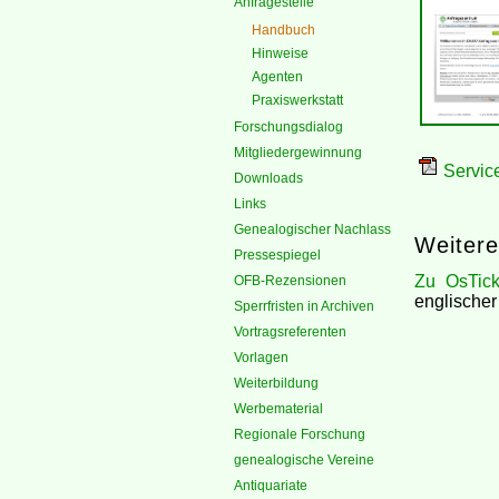
Anfragestelle
Handbuch
Hinweise
Agenten
Praxiswerkstatt
Forschungsdialog
Mitgliedergewinnung
Servic
Downloads
Links
Genealogischer Nachlass
Weitere
Pressespiegel
Zu OsTicke
OFB-Rezensionen
englischer
Sperrfristen in Archiven
Vortragsreferenten
Vorlagen
Weiterbildung
Werbematerial
Regionale Forschung
genealogische Vereine
Antiquariate