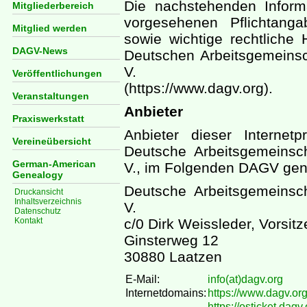
Die nachstehenden Informa
Mitgliederbereich
vorgesehenen Pflichtang
Mitglied werden
sowie wichtige rechtliche 
DAGV-News
Deutschen Arbeitsgemeinsc
V.
Veröffentlichungen
(https://www.dagv.org).
Veranstaltungen
Anbieter
Praxiswerkstatt
Anbieter dieser Internet
Vereineübersicht
Deutsche Arbeitsgemeinsc
German-American
V., im Folgenden DAGV gen
Genealogy
Deutsche Arbeitsgemeinsc
Druckansicht
Inhaltsverzeichnis
V.
Datenschutz
Kontakt
c/0 Dirk Weissleder, Vorsit
Ginsterweg 12
30880 Laatzen
E-Mail:
info(at)dagv.org
Internetdomains:
https://www.dagv.or
https://osticket.dagv