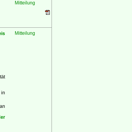
Mitteilung
eis
Mitteilung
tät
in
 an
er