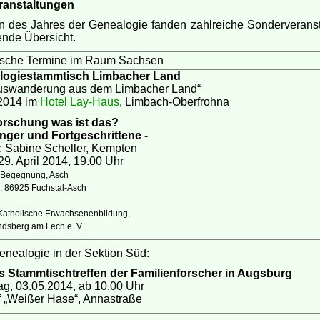
ranstaltungen
des Jahres der Genealogie fanden zahlreiche Sonderveranstal
nde Übersicht.
sche Termine im Raum Sachsen
alogiestammtisch Limbacher Land
swanderung aus dem Limbacher Land“
2014 im
Hotel Lay-Haus
, Limbach-Oberfrohna
orschung was ist das?
änger und Fortgeschrittene -
: Sabine Scheller, Kempten
29. April 2014, 19.00 Uhr
r Begegnung, Asch
, 86925 Fuchstal-Asch
 Katholische Erwachsenenbildung,
ndsberg am Lech e. V.
enealogie in der Sektion Süd:
s Stammtischtreffen der Familienforscher in Augsburg
g, 03.05.2014, ab 10.00 Uhr
f „Weißer Hase“, Annastraße