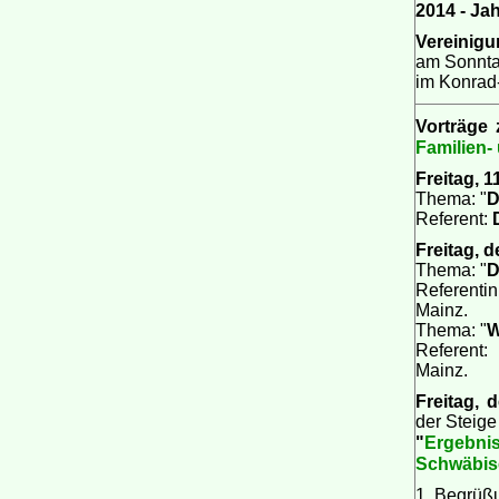
2014 - Ja
Vereinigu
am Sonntag
im Konrad-
Vorträge
Familien-
Freitag, 1
Thema: "
D
Referent:
Freitag, 
Thema: "
D
Referenti
Mainz.
Thema: "
W
Referent
Mainz.
Freitag, 
der Steig
Ergebni
"
Schwäbis
1. Begrüß