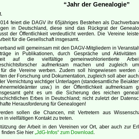
“Jahr der Genealogie”
t.
2014 feiert die DAGV ihr 65jähriges Bestehen als Dachverban
ngen in Deutschland, diese sind das Rückgrat der Genealo
sst der Öffentlichkeit verdeutlicht werden. Die Vereine lei
Arbeit für die Gesellschaft insgesamt.
erband will gemeinsam mit den DAGV-Mitgliedern in Veranstal
träge in Publikationen, durch Gespräche und Aktivitäten
chkeit auf die vielfältige gemeinwohlorientierte Arbe
geschichtsforscher aufmerksam machen und zugleich u
r für die Vereine werben. Zudem soll hingewiesen werden 
ten der Forschung und Dokumentation, zugleich soll aber auch 
er Vernichtung wichtiger Unterlagen (standesamtliche Beiakten
hnermeldeämter usw.) in der Öffentlichkeit aufmerksam 
Insgesamt geht es um die Sicherung des reichen geneal
schichtlichen Erbes in Deutschland; nicht zuletzt der Datensc
hafte Herausforderung für Genealogen!
erden sollen die Chancen, mit Vertretern aus Wissenschaf
en in vielfältigen Kontakt zu treten.
tützung der Arbeit in den Vereinen vor Ort, aber auch zur Erle
 finden Sie hier
„JdG-Infos“ zum Download
.