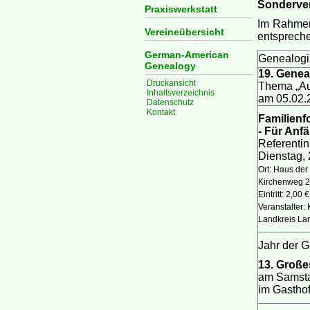
Sonderve
Praxiswerkstatt
Im Rahmen 
Vereineübersicht
entspreche
German-American
Genealogi
Genealogy
19. Gene
Druckansicht
Thema „Au
Inhaltsverzeichnis
am 05.02.
Datenschutz
Kontakt
Familienf
- Für Anf
Referentin
Dienstag, 
Ort: Haus de
Kirchenweg 2
Eintritt: 2,00 €
Veranstalter:
Landkreis La
Jahr der G
13. Große
am Samsta
im Gastho