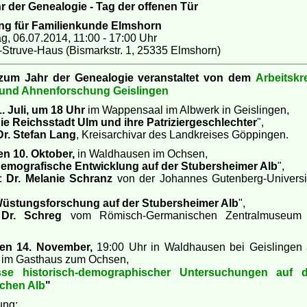
hr der Genealogie - Tag der offenen Tür
ng für Familienkunde Elmshorn
, 06.07.2014, 11:00 - 17:00 Uhr
Struve-Haus (Bismarkstr. 1, 25335 Elmshorn)
Arbeitskr
 zum Jahr der Genealogie veranstaltet von dem
 und Ahnenforschung Geislingen
1. Juli, um 18 Uhr
im Wappensaal im Albwerk in Geislingen,
ie Reichsstadt Ulm und ihre Patriziergeschlechter
",
Dr. Stefan Lang
, Kreisarchivar des Landkreises Göppingen.
den 10. Oktober,
in Waldhausen im Ochsen,
emografische Entwicklung auf der Stubersheimer Alb
",
n:
Dr. Melanie Schranz
von der Johannes Gutenberg-Universi
üstungsforschung auf der Stubersheimer Alb
",
:
Dr. Schreg
vom Römisch-Germanischen Zentralmuseum 
den 14. November,
19:00 Uhr in Waldhausen bei Geislingen
e im Gasthaus zum Ochsen,
sse historisch-demographischer Untersuchungen auf d
chen Alb
"
ung: