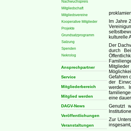
Nachwuchspreis
Mitgliedschaft
proklamier
Mitgliedsvereine
Im Jahre 
Kooperative Mitglieder
Vereinigu
Projekte
selbstbewu
Grundsatzprogramm
kulturelle 
Satzung
Der Dachv
Spenden
durch Bei
Nekrolog
Öffentli
Familien
Mitgliede
Ansprechpartner
Möglichkei
Gefahren d
Service
der Einwo
Mitgliederbereich
werden. 
familienge
Mitglied werden
eine dauer
DAGV-News
Genutzt w
Institution
Veröffentlichungen
Zur Unters
insgesamt,
Veranstaltungen