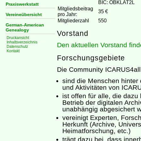
BIC: OBKLAT2L
Praxiswerkstatt
Mitgliedsbeitrag
35 €
pro Jahr:
Vereineübersicht
Mitgliederzahl
550
German-American
Genealogy
Vorstand
Druckansicht
Inhaltsverzeichnis
Den aktuellen Vorstand find
Datenschutz
Kontakt
Forschungsgebiete
Die Community ICARUS4al
sind die Menschen hinter
und Aktivitäten von ICARU
ist offen für alle, die da
Betrieb der digitalen Arc
unabhängig abgesichert w
vereinigt Experten, Forsch
Herkunft (Archive, Univers
Heimatforschung, etc.)
trägt dazu bei, dass inne