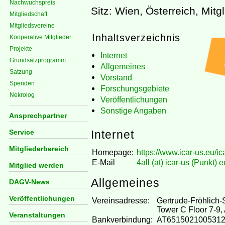
Nachwuchspreis
Sitz: Wien, Österreich, Mit
Mitgliedschaft
Mitgliedsvereine
Inhaltsverzeichnis
Kooperative Mitglieder
Projekte
Internet
Grundsatzprogramm
Allgemeines
Satzung
Vorstand
Spenden
Forschungsgebiete
Nekrolog
Veröffentlichungen
Sonstige Angaben
Ansprechpartner
Service
Internet
Mitgliederbereich
Homepage:
https://www.icar-us.eu/ic
E-Mail
4all (at) icar-us (Punkt) e
Mitglied werden
Allgemeines
DAGV-News
Veröffentlichungen
Vereinsadresse:
Gertrude-Fröhlich-
Tower C Floor 7-9,
Veranstaltungen
Bankverbindung:
AT651502100531