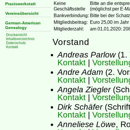
Keine
Bitte an die entsp
Praxiswerkstatt
Geschäftsstelle
(möglichst per E-M
Vereineübersicht
Bankverbindung:
Bitte bei der Schat
Mitgliedsbeitrag:
Euro 25,00 im Jahr
German-American
Genealogy
Mitgliederzahl:
am 01.01.2020: 20
Druckansicht
Inhaltsverzeichnis
Vorstand
Datenschutz
Kontakt
Andreas Parlow
(1. 
Kontakt
|
Vorstellun
Andre Adam
(2. Vo
Kontakt
|
Vorstellun
Angela Ziegler
(Sch
Kontakt
|
Vorstellun
Dirk Schäfer
(Schrif
Kontakt
|
Vorstellun
Anneliese Löwe
, R