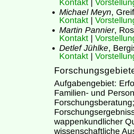
Kontakt
|
Vorstellun
Michael Meyn
, Grei
Kontakt
|
Vorstellun
Martin Pannier
, Ros
Kontakt
|
Vorstellun
Detlef Jühlke
, Berg
Kontakt
|
Vorstellun
Forschungsgebiet
Aufgabengebiet: Erf
Familien- und Perso
Forschungsberatung;
Forschungsergebniss
wappenkundlicher Que
wissenschaftliche Au