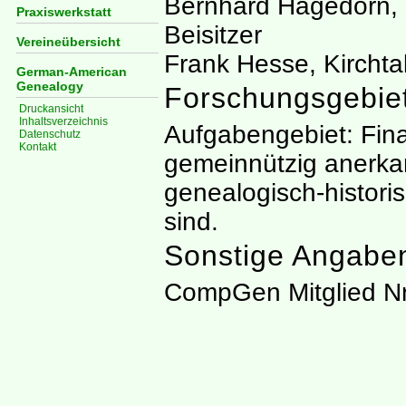
Bernhard Hagedorn, C
Praxiswerkstatt
Beisitzer
Vereineübersicht
Frank Hesse, Kircht
German-American
Genealogy
Forschungsgebie
Druckansicht
Inhaltsverzeichnis
Aufgabengebiet: Fina
Datenschutz
Kontakt
gemeinnützig anerka
genealogisch-histori
sind.
Sonstige Angabe
CompGen Mitglied Nr