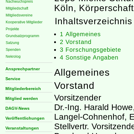
Nachwuchspreis
Köln, Körperschaft
Mitgliedschaft
Mitgliedsvereine
Inhaltsverzeichnis
Kooperative Mitglieder
Projekte
1
Allgemeines
Grundsatzprogramm
2
Vorstand
Satzung
3
Forschungsgebiete
Spenden
4
Sonstige Angaben
Nekrolog
Ansprechpartner
Allgemeines
Service
Vorstand
Mitgliederbereich
Vorsitzender
Mitglied werden
Dr.-Ing. Harald Howe
DAGV-News
Langel-Cohnenhof, E
Veröffentlichungen
Stellvertr. Vorsitzend
Veranstaltungen