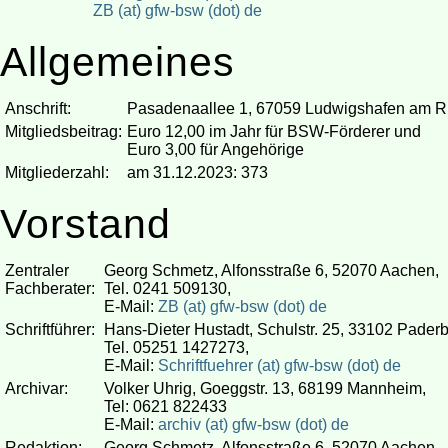
ZB (at) gfw-bsw (dot) de
Allgemeines
Anschrift:
Pasadenaallee 1, 67059 Ludwigshafen am R
Mitgliedsbeitrag:
Euro 12,00 im Jahr für BSW-Förderer und
Euro 3,00 für Angehörige
Mitgliederzahl:
am 31.12.2023: 373
Vorstand
Zentraler
Georg Schmetz, Alfonsstraße 6, 52070 Aachen,
Fachberater:
Tel. 0241 509130,
E-Mail:
ZB (at) gfw-bsw (dot) de
Schriftführer:
Hans-Dieter Hustadt, Schulstr. 25, 33102 Paderb
Tel. 05251 1427273,
E-Mail:
Schriftfuehrer (at) gfw-bsw (dot) de
Archivar:
Volker Uhrig, Goeggstr. 13, 68199 Mannheim,
Tel: 0621 822433
E-Mail:
archiv (at) gfw-bsw (dot) de
Redaktion:
Georg Schmetz, Alfonsstraße 6, 52070 Aachen,