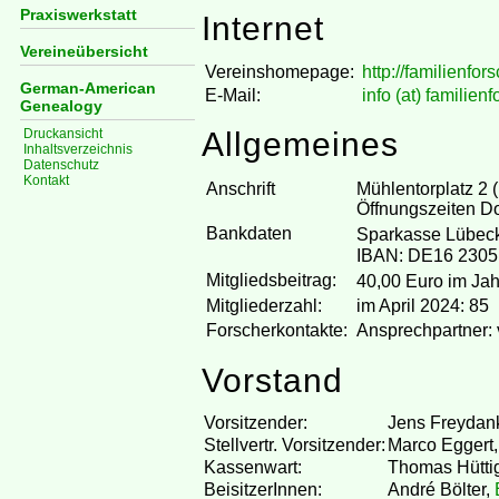
Praxiswerkstatt
Internet
Vereineübersicht
Vereinshomepage:
http://familienfo
German-American
E-Mail:
info (at) familie
Genealogy
Druckansicht
Allgemeines
Inhaltsverzeichnis
Datenschutz
Kontakt
Anschrift
Mühlentorplatz 2 
Öffnungszeiten Do
Bankdaten
Sparkasse Lübeck
IBAN: DE16 2305
Mitgliedsbeitrag:
40,00 Euro im Jah
Mitgliederzahl:
im April 2024: 85
Forscherkontakte:
Ansprechpartner: 
Vorstand
Vorsitzender:
Jens Freydan
Stellvertr. Vorsitzender:
Marco Eggert
Kassenwart:
Thomas Hütti
BeisitzerInnen:
André Bölter,