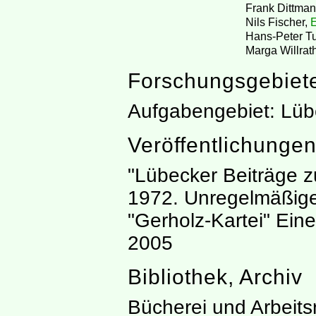
Frank Dittma
Nils Fischer,
E
Hans-Peter T
Marga Willrat
Forschungsgebiet
Aufgabengebiet: Lüb
Veröffentlichunge
"Lübecker Beiträge z
1972. Unregelmäßige 
"Gerholz-Kartei" Ei
2005
Bibliothek, Archiv
Bücherei und Arbeits