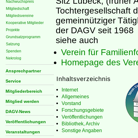
Sitz Lübeck, (früher 
Nachwuchspreis
Tochtergesellschaft 
Mitgliedschaft
Mitgliedsvereine
gemeinnütziger Tätigk
Kooperative Mitglieder
der DAGV seit 1968
Projekte
Grundsatzprogramm
siehe auch
Satzung
Verein für Familien
Spenden
Nekrolog
Homepage des Verei
Ansprechpartner
Inhaltsverzeichnis
Service
Internet
Mitgliederbereich
Allgemeines
Mitglied werden
Vorstand
Forschungsgebiete
DAGV-News
Veröffentlichungen
Veröffentlichungen
Bibliothek, Archiv
Sonstige Angaben
Veranstaltungen