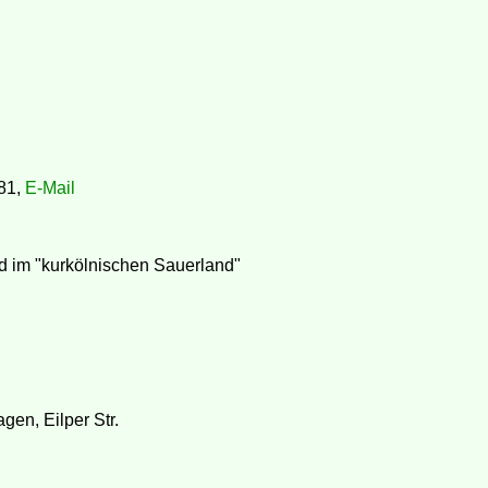
81,
E-Mail
d im "kurkölnischen Sauerland"
gen, Eilper Str.