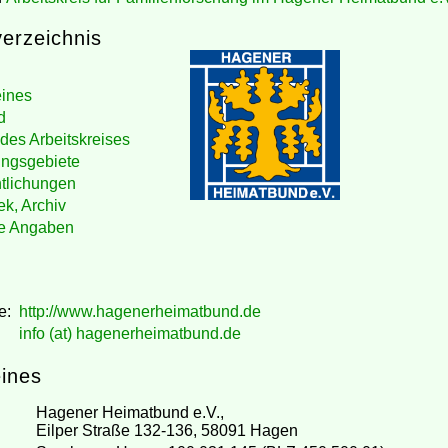
verzeichnis
ines
d
 des Arbeitskreises
ngsgebiete
ntlichungen
ek, Archiv
ge Angaben
t
e:
http://www.hagenerheimatbund.de
info (at) hagenerheimatbund.de
ines
Hagener Heimatbund e.V.,
Eilper Straße 132-136, 58091 Hagen