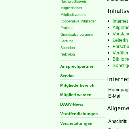
Nachwuchspreis
Mitgliedschaft
Inhalts
Mitgliedsvereine
Internet
Kooperative Mitglieder
Allgeme
Projekte
Vorstan
Grundsatzprogramm
Leiterin
Satzung
Forschu
Spenden
Veröffe
Nekrolog
Biblioth
Sonsti
Ansprechpartner
Service
Interne
Mitgliederbereich
Homepag
Mitglied werden
E-Mail:
DAGV-News
Allgeme
Veröffentlichungen
Anschrift:
Veranstaltungen