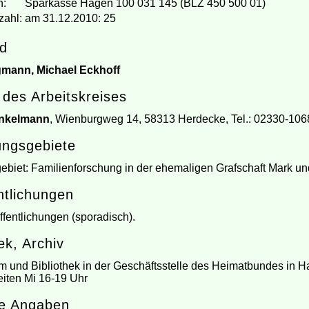
n:
Sparkasse Hagen 100 031 145 (BLZ 450 500 01)
zahl:
am 31.12.2010: 25
nd
mann, Michael Eckhoff
n des Arbeitskreises
inkelmann
, Wienburgweg 14, 58313 Herdecke, Tel.: 02330-106
ungsgebiete
biet: Familienforschung in der ehemaligen Grafschaft Mark un
ntlichungen
ffentlichungen (sporadisch).
ek, Archiv
m und Bibliothek in der Geschäftsstelle des Heimatbundes in Ha
iten Mi 16-19 Uhr
ge Angaben