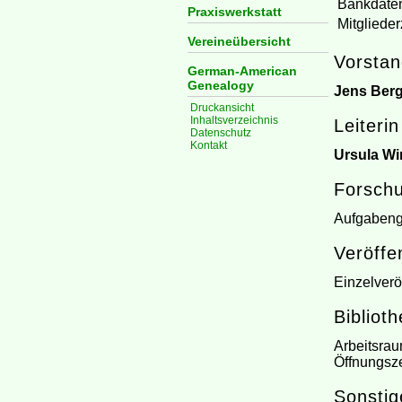
Bankdate
Praxiswerkstatt
Mitglieder
Vereineübersicht
Vorsta
German-American
Genealogy
Jens Berg
Druckansicht
Inhaltsverzeichnis
Leiteri
Datenschutz
Kontakt
Ursula W
Forsch
Aufgabenge
Veröffe
Einzelverö
Biblioth
Arbeitsrau
Öffnungsze
Sonsti