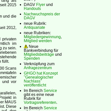
 lang als
DAGV
Flyer
und
seit 2015
Handouts
Nachwuchspreis der
n und die
DAGV
neue Rubrik:
Antiquariate
eit 2012,
neue Rubriken:
Mitgliedergewinnung
,
 privaten
Mitglied werden
mtlich im
Neue
g zu sein.
Bankverbindung für
hriebenen
Mitgliedsbeiträge
und
estehende
Spenden
üllt.
Verknüpfung zum
Anfragezentrum
000 Scans
ammtafeln
GHGO hat Konzept
mischer
"Genealogischer
Nachlass"
g und vor
veröffentlicht
Im Bereich
Service
rallelen,
gibt es eine neue
rojekt in
Rubrik für
 der MAUS
Vortragsreferenten
.
st. Diese
Im Bereich
Service
 auf den