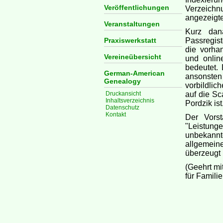
Veröffentlichungen
Verzeich
angezeigte
Veranstaltungen
Kurz dan
Praxiswerkstatt
Passregist
die vorha
Vereineübersicht
und onlin
bedeutet. 
German-American
ansonsten
Genealogy
vorbildlic
Druckansicht
auf die Sc
Inhaltsverzeichnis
Pordzik ist
Datenschutz
Kontakt
Der Vors
"Leistung
unbekannt
allgemein
überzeugt
(Geehrt mi
für Famili