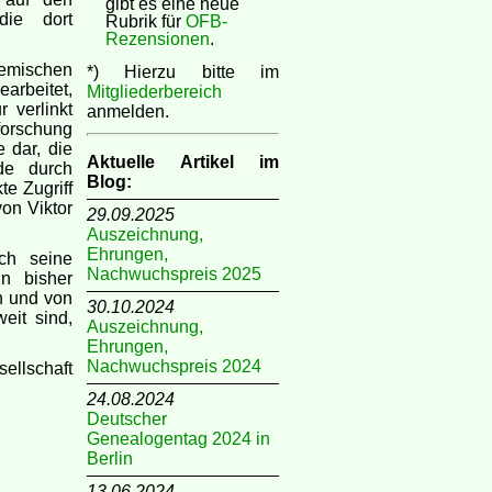
gibt es eine neue
die dort
Rubrik für
OFB-
Rezensionen
.
emischen
*) Hierzu bitte im
arbeitet,
Mitgliederbereich
 verlinkt
anmelden.
forschung
 dar, die
Aktuelle Artikel im
rde durch
Blog:
e Zugriff
on Viktor
29.09.2025
Auszeichnung,
Ehrungen,
ch seine
Nachwuchspreis 2025
n bisher
n und von
30.10.2024
eit sind,
Auszeichnung,
Ehrungen,
Nachwuchspreis 2024
ellschaft
24.08.2024
Deutscher
Genealogentag 2024 in
Berlin
13.06.2024