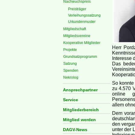
Nachwuchspreis
Preisträger
Verleihungssatzung
Urkundenmuster
Mitgliedschaft
Mitgliedsvereine
Kooperative Mitglieder
Herr Pordz
Projekte
Kenntniss
Grundsatzprogramm
Interesse 
Das bedeu
Satzung
Vereinsin
Spenden
Kooperatio
Nekrolog
So konnte 
zu 4.570 
Ansprechpartner
online 
Personens
Service
allem ohne
Mitgliederbereich
Dem voran
deutschla
Mitglied werden
den vergan
unter der 
DAGV-News
Indexieru