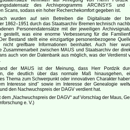
nungsdatensatz des Archivprogramms ARCINSYS und 
n Scans, sodass ein hoher Recherchekomfort gegeben ist.
ach wurden auf sein Betreiben die Digitalisate der br
er 1862–1951 durch das Staatsarchiv Bremen technisch nachbe
ndenen Personendatensätze mit der jeweiligen Archivsignatur
e gestellt, was eine enorme Verbesserung für die Familien
Der Bestand stellt eine einzigartige personenbezogene Quelle
 nicht greifbare Informationen beinhaltet. Auch hier wu
he Zusammenarbeit zwischen MAUS und Staatsarchiv der direkt
ans auch von der Datenbank aus möglich, was der Verdienst v
.
tand der MAUS ist der Meinung, dass Herr Pordzik dur
en, die deutlich über das normale Maß hinausgehen, ei
es Thema zum Schwerpunkt oder innovativen Charakter habe
em Interesse sind" sowie im Interesse der Genealogie weltw
 und den Nachwuchspreis der DAGV verdient hat.
t dem „Nachwuchspreis der DAGV“ auf Vorschlag der Maus, Ges
enforschung e. V.)