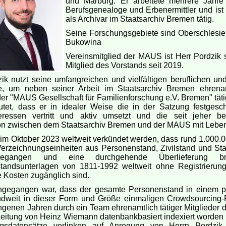
und Marburg. Er arbeitete mehrere Jahre
Berufsgenealoge und Erbenermittler und ist 
als Archivar im Staatsarchiv Bremen tätig.
Seine Forschungsgebiete sind Oberschlesie
Bukowina
Vereinsmitglied der MAUS ist Herr Pordzik s
Mitglied des Vorstands seit 2019.
ik nutzt seine umfangreichen und vielfältigen beruflichen und
e, um neben seiner Arbeit im Staatsarchiv Bremen ehrena
der "MAUS Gesellschaft für Familienforschung e.V. Bremen" täti
tet, dass er in idealer Weise die in der Satzung festgesc
teressen vertritt und aktiv umsetzt und die seit jeher b
n zwischen dem Staatsarchiv Bremen und der MAUS mit Leben f
im Oktober 2023 weltweit verkündet werden, dass rund 1.000.
Verzeichnungseinheiten aus Personenstand, Zivilstand und St
gegangen und eine durchgehende Überlieferung bre
tandsunterlagen von 1811-1992 weltweit ohne Registrierun
 Kosten zugänglich sind.
gegangen war, dass der gesamte Personenstand in einem pa
ndweit in dieser Form und Größe einmaligen Crowdsourcing-P
genen Jahren durch ein Team ehrenamtlich tätiger Mitglieder
Leitung von Heinz Wiemann datenbankbasiert indexiert worden i
ngsdatensätze verlinken auf Anregung von Herrn Pordzik