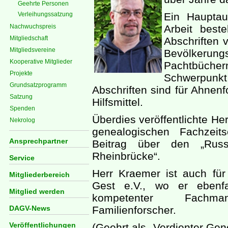
Geehrte Personen
Verleihungssatzung
Ein Hauptau
Nachwuchspreis
Arbeit best
Mitgliedschaft
Abschriften 
Mitgliedsvereine
Bevölkerun
Kooperative Mitglieder
Pachtbüchern
Projekte
Schwerpunkt 
Grundsatzprogramm
Abschriften sind für Ahnenf
Satzung
Hilfsmittel.
Spenden
Überdies veröffentlichte He
Nekrolog
genealogischen Fachzeit
Ansprechpartner
Beitrag über den „Russ
Rheinbrücke“.
Service
Herr Kraemer ist auch fü
Mitgliederbereich
Gest e.V., wo er ebenfa
Mitglied werden
kompetenter Fachma
DAGV-News
Familienforscher.
Veröffentlichungen
(Geehrt als „Verdienter Ge