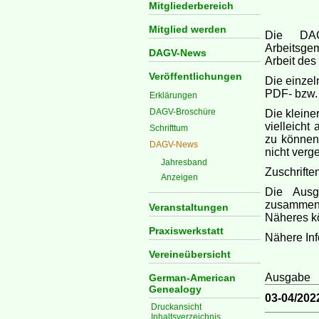
Mitgliederbereich
Mitglied werden
Die DAG
Arbeitsge
DAGV-News
Arbeit des
Veröffentlichungen
Die einze
PDF- bzw.
Erklärungen
DAGV-Broschüre
Die kleine
vielleicht
Schrifttum
zu können,
DAGV-News
nicht verg
Jahresband
Zuschrifte
Anzeigen
Die Aus
zusammeng
Veranstaltungen
Näheres k
Praxiswerkstatt
Nähere In
Vereineübersicht
Ausgabe
German-American
Genealogy
03-04/20
Druckansicht
Inhaltsverzeichnis