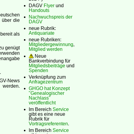
DAGV
Flyer
und
Handouts
utschen
Nachwuchspreis der
 über die
DAGV
neue Rubrik:
Antiquariate
ereit als
neue Rubriken:
Mitgliedergewinnung
,
zu genügt
Mitglied werden
verwenden
Neue
lenangabe
Bankverbindung für
Mitgliedsbeiträge
und
Spenden
.
Verknüpfung zum
GV-News
Anfragezentrum
 werden.
GHGO hat Konzept
"Genealogischer
Nachlass"
veröffentlicht
Im Bereich
Service
gibt es eine neue
Rubrik für
Vortragsreferenten
.
Im Bereich
Service