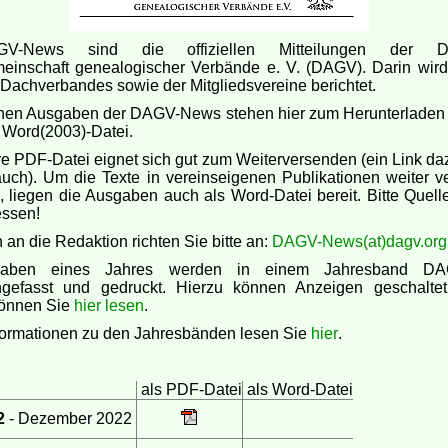
V-News sind die offiziellen Mitteilungen der De
meinschaft genealogischer Verbände e. V. (DAGV). Darin wird
 Dachverbandes sowie der Mitgliedsvereine berichtet.
lnen Ausgaben der DAGV-News stehen hier zum Herunterladen b
 Word(2003)-Datei.
re PDF-Datei eignet sich gut zum Weiterversenden (ein Link da
 auch). Um die Texte in vereinseigenen Publikationen weiter 
 liegen die Ausgaben auch als Word-Datei bereit. Bitte Quel
essen!
n an die Redaktion richten Sie bitte an:
DAGV-News(at)dagv.org
gaben eines Jahres werden in einem Jahresband DA
efasst und gedruckt. Hierzu können Anzeigen geschaltet
önnen Sie
hier lesen
.
formationen zu den Jahresbänden lesen Sie
hier
.
als PDF-Datei
als Word-Datei
22
- Dezember 2022