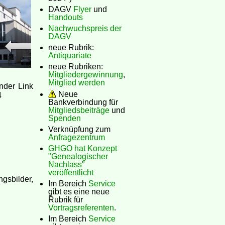
DAGV
Flyer
und
Handouts
Nachwuchspreis der
DAGV
neue Rubrik:
Antiquariate
neue Rubriken:
Mitgliedergewinnung
,
Mitglied werden
nder Link
Neue
4
Bankverbindung für
Mitgliedsbeiträge
und
Spenden
Verknüpfung zum
Anfragezentrum
GHGO hat Konzept
"Genealogischer
Nachlass"
veröffentlicht
gsbilder,
Im Bereich
Service
gibt es eine neue
Rubrik für
Vortragsreferenten
.
Im Bereich
Service