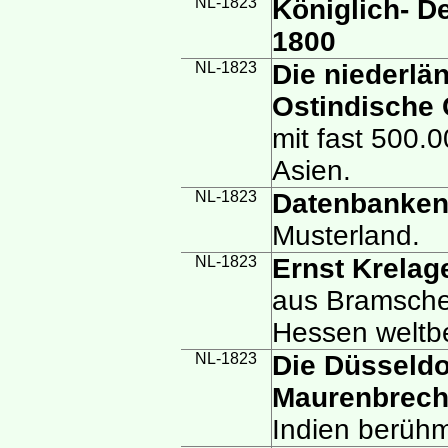
NL-1823
Königlich- D
1800
NL-1823
Die niederlä
Ostindische
mit fast 500.
Asien.
NL-1823
Datenbanken 
Musterland.
NL-1823
Ernst Krelag
aus Bramsche 
Hessen weltb
NL-1823
Die Düsseldo
Maurenbrech
Indien berühm