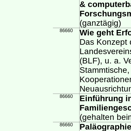
& computerb
Forschungsm
(ganztägig)
86660
Wie geht Erf
Das Konzept 
Landesvereins
(BLF), u. a. V
Stammtische,
Kooperatione
Neuausrichtu
86660
Einführung i
Familienges
(gehalten bei
86660
Paläographie 