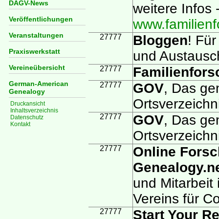
DAGV-News
weitere Infos 
Veröffentlichungen
www.familienfo
Veranstaltungen
27777
Bloggen
! Fü
Praxiswerkstatt
und Austausc
Vereineübersicht
27777
Familienfors
German-American
27777
GOV
, Das ge
Genealogy
Ortsverzeichn
Druckansicht
Inhaltsverzeichnis
27777
GOV
, Das ge
Datenschutz
Kontakt
Ortsverzeichni
27777
Online Forsc
Genealogy.n
und Mitarbeit
Vereins für C
27777
Start Your R