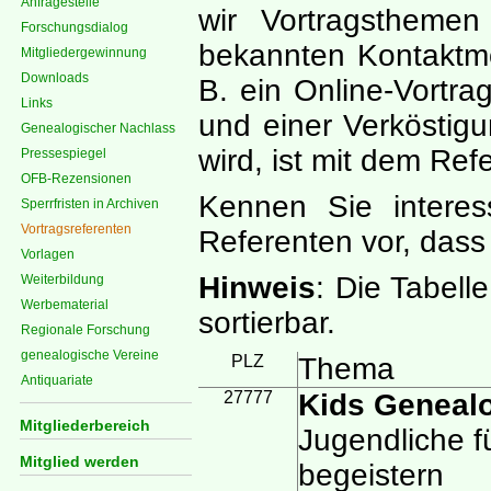
Anfragestelle
wir Vortragsthemen
Forschungsdialog
bekannten Kontaktmö
Mitgliedergewinnung
Downloads
B. ein Online-Vortr
Links
und einer Verköstig
Genealogischer Nachlass
wird, ist mit dem Ref
Pressespiegel
OFB-Rezensionen
Kennen Sie interes
Sperrfristen in Archiven
Vortragsreferenten
Referenten vor, dass 
Vorlagen
Hinweis
: Die Tabelle
Weiterbildung
Werbematerial
sortierbar.
Regionale Forschung
genealogische Vereine
PLZ
Thema
Antiquariate
27777
Kids Geneal
Mitgliederbereich
Jugendliche f
Mitglied werden
begeistern