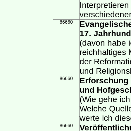
Interpretieren 
verschiedenen
86660
Evangelische
17. Jahrhund
(davon habe i
reichhaltiges 
der Reformati
und Religions
86660
Erforschung 
und Hofgesc
(Wie gehe ich
Welche Quelle
werte ich die
86660
Veröffentlic