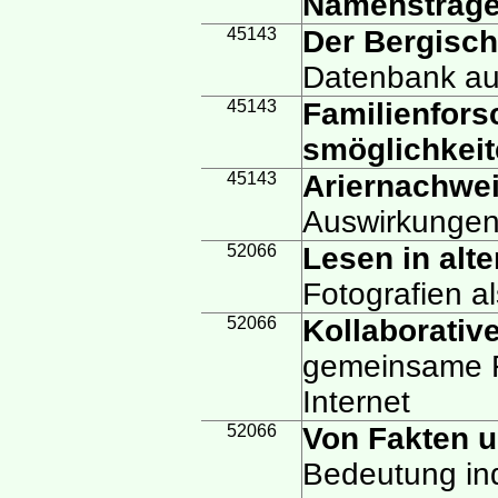
Namensträge
45143
Der Bergisch
Datenbank a
45143
Familienfors
smöglichkeit
45143
Ariernachwe
Auswirkunge
52066
Lesen in alt
Fotografien a
52066
Kollaborativ
gemeinsame F
Internet
52066
Von Fakten 
Bedeutung ind