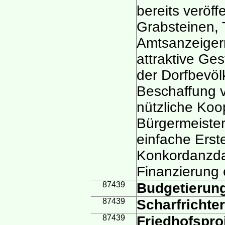
bereits veröff
Grabsteinen,
Amtsanzeigern
attraktive Ge
der Dorfbevöl
Beschaffung v
nützliche Koo
Bürgermeister
einfache Erst
Konkordanzda
Finanzierung 
87439
Budgetierun
87439
Scharfrichte
87439
Friedhofspro