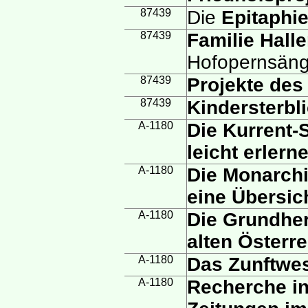
87439
Die
Epitaphie
87439
Familie Hall
Hofopernsäng
87439
Projekte des
87439
Kindersterbli
A-1180
Die Kurrent-
leicht erlern
A-1180
Die Monarchi
eine Übersic
A-1180
Die Grundher
alten Österre
A-1180
Das Zunftwes
A-1180
Recherche in