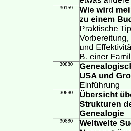
etwas andere
30159
Wie wird mei
zu einem Bu
Praktische Tip
Vorbereitung,
und Effektivit
B. einer Famil
30880
Genealogisc
USA und Gro
Einführung
30880
Übersicht übe
Strukturen d
Genealogie
30880
Weltweite S