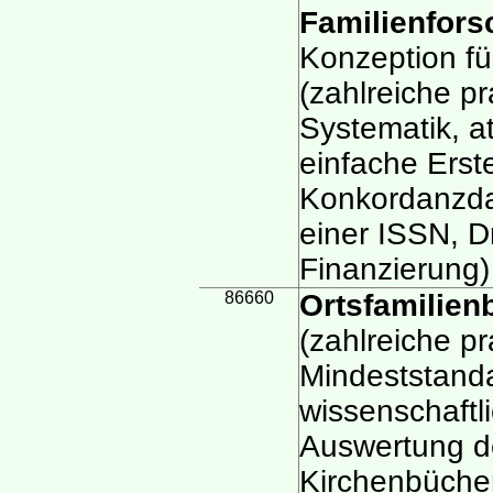
Familienfor
Konzeption für
(zahlreiche pr
Systematik, at
einfache Erst
Konkordanzda
einer ISSN, 
Finanzierung)
86660
Ortsfamilien
(zahlreiche pr
Mindeststand
wissenschaftl
Auswertung de
Kirchenbüche