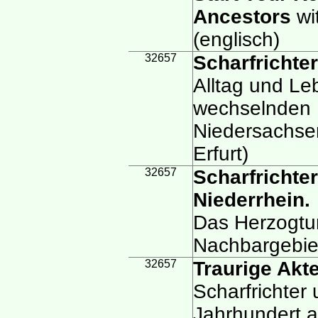
Ancestors
wi
(englisch)
32657
Scharfrichte
Alltag und Le
wechselnden B
Niedersachse
Erfurt)
32657
Scharfrichte
Niederrhein.
Das Herzogtu
Nachbargebie
32657
Traurige Akt
Scharfrichter
Jahrhundert a