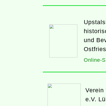
Upstals
histori
und Bev
Ostfrie
Online-S
Verein
e.V. L