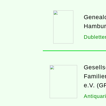
Genealo
Hambur
Dubletten
Gesells
Familie
e.V. (G
Antiquar