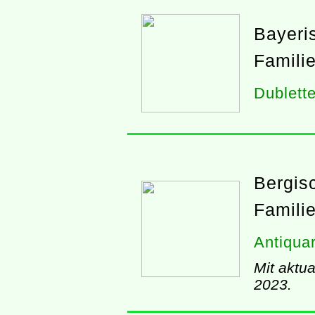
Bayeri
Famili
Dublett
Bergisc
Famili
Antiquar
Mit aktua
2023.