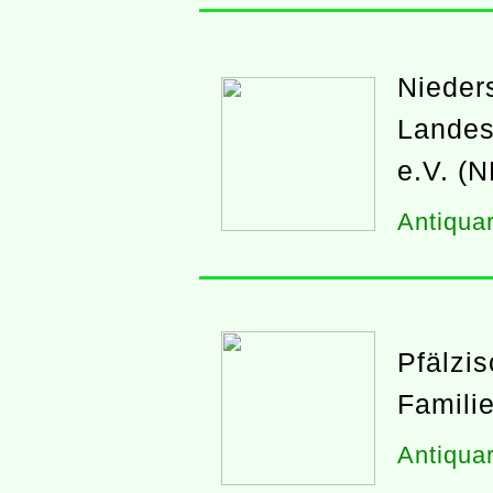
Nieder
Landes
e.V. (N
Antiquar
Pfälzi
Famili
Antiquar