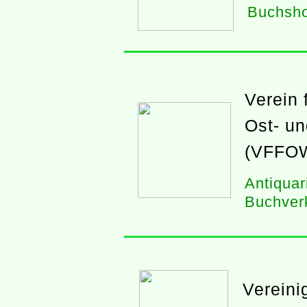
Buchsho
Verein 
Ost- u
(VFFO
Antiquar
Buchver
Vereini