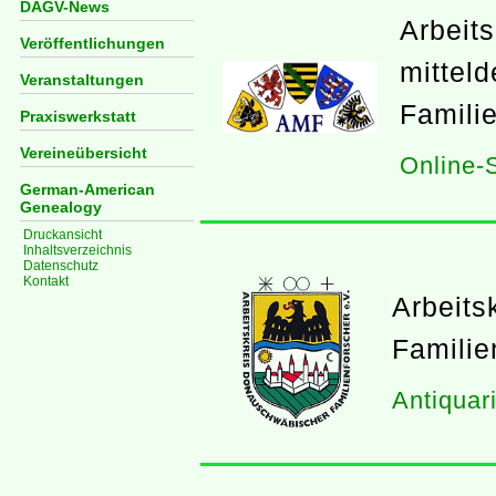
DAGV-News
Arbeit
Veröffentlichungen
mittel
Veranstaltungen
Famili
Praxiswerkstatt
Vereineübersicht
Online-
German-American
Genealogy
Druckansicht
Inhaltsverzeichnis
Datenschutz
Kontakt
Arbeits
Familie
Antiquar