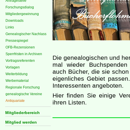
Anfragestelle
Forschungsdialog
Mitgliedergewinnung
Downloads
Links
Genealogischer Nachlass
Pressespiegel
OFB-Rezensionen
Sperrfristen in Archiven
Die genealogischen und her
Vortragsreferenten
mal wieder Buchspenden 
Vorlagen
auch Bücher, die sie schon 
Weiterbildung
eigenliches Gebiet passe
Werbematerial
Interessenten angeboten.
Regionale Forschung
genealogische Vereine
Hier finden Sie einige Ver
Antiquariate
ihren Listen.
Mitgliederbereich
Mitglied werden